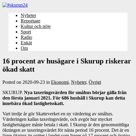
Nyheter
Reportage
Kultur och nöje
Sport
Radio
Enkät
Om
16 procent av husägare i Skurup riskerar
ökad skatt
Posted on
2020-09-23
in
Ekonomi
,
Nyheter
,
Övrigt
SKURUP.
Nya taxeringsvärden för småhus börjar gälla från
den första januari 2021. För 686 hushåll i Skurup kan detta
innebära ökad fastighetsskatt.
Vart tredje år gör Skatteverket en ny värdering av småhus.
Värderingen kallas taxeringsvärde, och avgör hur mycket
fastighetsägare måste betala i skatt. I Skurup är den genomsnittliga
ökningen av taxeringsvärdet för nästa period 16 procent. Det är en
lägre ökning än snittet i landet som ligger på 17 procent och övriga