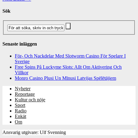
Sök
Senaste inläggen
För- Och Nackdelar Med Slotworm Casino För Spelare I
Sverige
Free Spins På Luckyme Slots: Allt Om Aktivering Och
Villkor
Monro Casino Plusi Un Mīnusi Latvijas Spēlētājiem
Nyheter
Reportage
Kultur och nöje
Sport
Radio
Enkät
Om
Ansvarig utgivare: Ulf Svenning