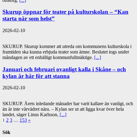
omsorg.
[...]
Skurup öppnar för teater på kulturskolan – “Kan
starta när som helst”
2026-02-10
SKURUP. Skurup kommer att utreda om kommunens kulturskola i
framtiden ska kunna erbjuda teater som ämne. Beslutet togs under
måndagen av ett enhälligt kommunfullmäktige.
[...]
Januari och februari ovanligt kalla i Skåne – och
kylan är här för att stanna
2026-02-10
SKURUP. Årets inledande månader har varit kallare än vanligt, och
än är inte vårvädret nära. – Kylan ser ut att ligga kvar över hela
landet, säger Linus Karlsson,
[...]
1
2
3
…
153
»
Sök