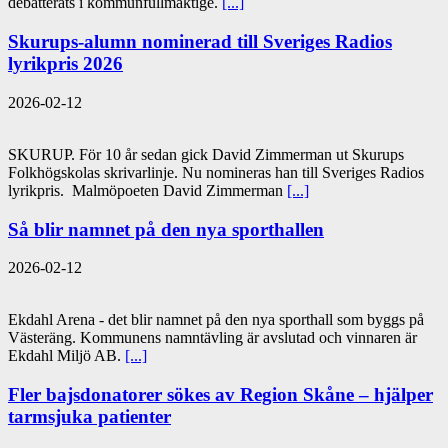
debatterats i kommunfullmäktige.
[...]
Skurups-alumn nominerad till Sveriges Radios
lyrikpris 2026
2026-02-12
SKURUP. För 10 år sedan gick David Zimmerman ut Skurups
Folkhögskolas skrivarlinje. Nu nomineras han till Sveriges Radios
lyrikpris. Malmöpoeten David Zimmerman
[...]
Så blir namnet på den nya sporthallen
2026-02-12
Ekdahl Arena - det blir namnet på den nya sporthall som byggs på
Västeräng. Kommunens namntävling är avslutad och vinnaren är
Ekdahl Miljö AB.
[...]
Fler bajsdonatorer sökes av Region Skåne – hjälper
tarmsjuka patienter