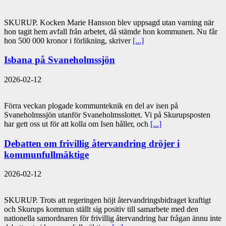
SKURUP. Kocken Marie Hansson blev uppsagd utan varning när
hon tagit hem avfall från arbetet, då stämde hon kommunen. Nu får
hon 500 000 kronor i förlikning, skriver
[...]
Isbana på Svaneholmssjön
2026-02-12
Förra veckan plogade kommunteknik en del av isen på
Svaneholmssjön utanför Svaneholmsslottet. Vi på Skurupsposten
har gett oss ut för att kolla om Isen håller, och
[...]
Debatten om frivillig återvandring dröjer i
kommunfullmäktige
2026-02-12
SKURUP. Trots att regeringen höjt återvandringsbidraget kraftigt
och Skurups kommun ställt sig positiv till samarbete med den
nationella samordnaren för frivillig återvandring har frågan ännu inte