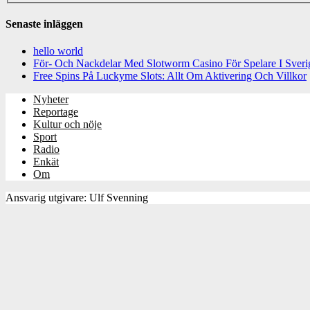
Senaste inläggen
hello world
För- Och Nackdelar Med Slotworm Casino För Spelare I Sveri
Free Spins På Luckyme Slots: Allt Om Aktivering Och Villkor
Nyheter
Reportage
Kultur och nöje
Sport
Radio
Enkät
Om
Ansvarig utgivare: Ulf Svenning