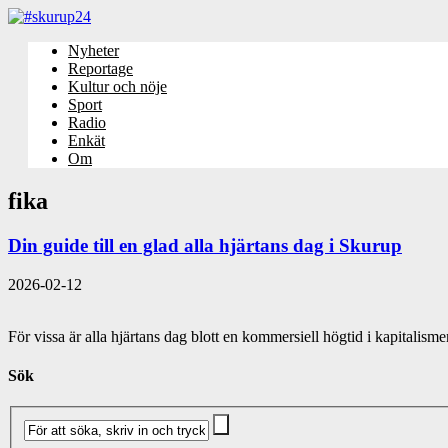
Nyheter
Reportage
Kultur och nöje
Sport
Radio
Enkät
Om
fika
Din guide till en glad alla hjärtans dag i Skurup
2026-02-12
För vissa är alla hjärtans dag blott en kommersiell högtid i kapitalism
Sök