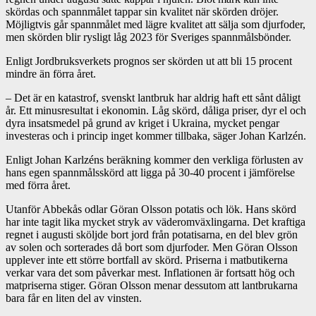
skördas och spannmålet tappar sin kvalitet när skörden dröjer.
Möjligtvis går spannmålet med lägre kvalitet att sälja som djurfoder,
men skörden blir rysligt låg 2023 för Sveriges spannmålsbönder.
Enligt Jordbruksverkets prognos ser skörden ut att bli 15 procent
mindre än förra året.
– Det är en katastrof, svenskt lantbruk har aldrig haft ett sånt dåligt
år. Ett minusresultat i ekonomin. Låg skörd, dåliga priser, dyr el och
dyra insatsmedel på grund av kriget i Ukraina, mycket pengar
investeras och i princip inget kommer tillbaka, säger Johan Karlzén.
Enligt Johan Karlzéns beräkning kommer den verkliga förlusten av
hans egen spannmålsskörd att ligga på 30-40 procent i jämförelse
med förra året.
Utanför Abbekås odlar Göran Olsson potatis och lök. Hans skörd
har inte tagit lika mycket stryk av väderomväxlingarna. Det kraftiga
regnet i augusti sköljde bort jord från potatisarna, en del blev grön
av solen och sorterades då bort som djurfoder. Men Göran Olsson
upplever inte ett större bortfall av skörd. Priserna i matbutikerna
verkar vara det som påverkar mest. Inflationen är fortsatt hög och
matpriserna stiger. Göran Olsson menar dessutom att lantbrukarna
bara får en liten del av vinsten.