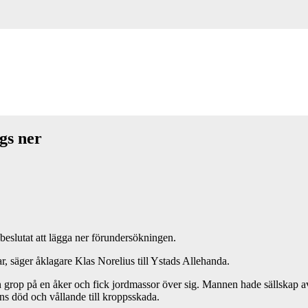
gs ner
eslutat att lägga ner förundersökningen.
ar, säger åklagare Klas Norelius till Ystads Allehanda.
rop på en åker och fick jordmassor över sig. Mannen hade sällskap av 
ns död och vållande till kroppsskada.