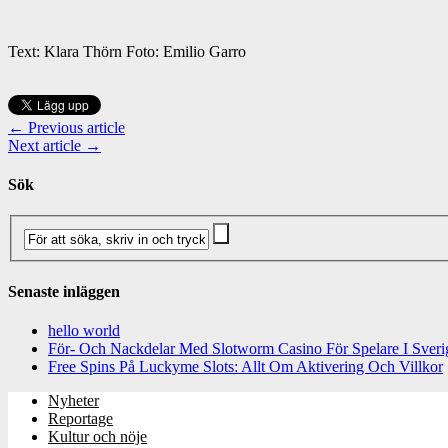
Text: Klara Thörn Foto: Emilio Garro
← Previous article
Next article →
Sök
Senaste inläggen
hello world
För- Och Nackdelar Med Slotworm Casino För Spelare I Sveri
Free Spins På Luckyme Slots: Allt Om Aktivering Och Villkor
Nyheter
Reportage
Kultur och nöje