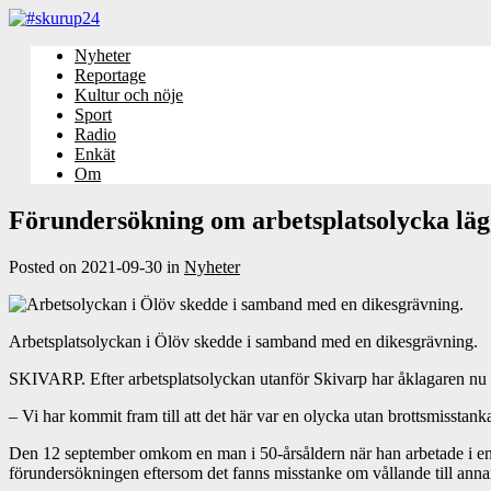
Nyheter
Reportage
Kultur och nöje
Sport
Radio
Enkät
Om
Förundersökning om arbetsplatsolycka läg
Posted on
2021-09-30
in
Nyheter
Arbetsplatsolyckan i Ölöv skedde i samband med en dikesgrävning.
SKIVARP. Efter arbetsplatsolyckan utanför Skivarp har åklagaren nu b
– Vi har kommit fram till att det här var en olycka utan brottsmisstank
Den 12 september omkom en man i 50-årsåldern när han arbetade i en g
förundersökningen eftersom det fanns misstanke om vållande till anna