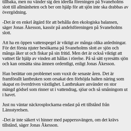
tillbaka, men nu vänder sig den ideella föreningen på Svaneholms
slott till allmänheten och ber om hjälp för att sjön inte ska drabbas av
övergödning.
-Det är en enkel åtgärd för att behålla den ekologiska balansen,
säger Jonas Åkesson, kassör på andelsföreningen på Svaneholms
slott.
Att ha en öppen vattenspegel är viktigt av många olika anledningar.
För det första njuter besökarna på Svaneholms slott av sjön och
många åker ut och fiskar på sin fritid. Men det är också viktigt att
vattnet får hjälp av vinden att hållas i rörelse. På så sätt syresätts sjön
och kan omsätta sina ämnen ordentligt, enligt Jonas Åkesson.
Han berättar om problemet som vuxit de senaste åren. Det är
framförallt lantbruken som orsakat den förhöjda halten näring som
skapat en överdriven växtlighet. Lantbrukare använder en stor
mängd gödsel som rinner ut i vattendrag, sjöar och så småningom ut
i havet.
Just nu väntar näckrosplockarna endast på ett tillstånd från
Länsstyrelsen.
-Det är inte säkert vi hinner med papperssvängen, om det krävs
tillstånd, säger Jonas Åkesson.