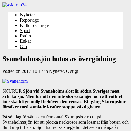
Nyheter
Reportage
Kultur och nöje
Sport
Radio
Enkät
Om
Svaneholmssjön hotas av övergödning
Posted on
2017-10-17
in
Nyheter
,
Övrigt
SKURUP.
Sjön vid Svaneholms slott är södra Sveriges mest
artrika sjö. Men för att den inte ska växa igen och att vattnet
inte ska bli grumligt behöver den rensas. Ett gäng Skurupsbor
försöker med samlade krafter stoppa växtligheten.
På söndag förväntas ett femtontal Skurupsbor ro ut på
Svaneholmssjön för att plocka näckrosor som lossnat från botten och
flutit upp till ytan. Sjön har rensats regelbundet sedan många år