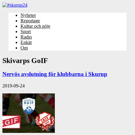
Nyheter
Reportage
Kultur och nöje
Sport
Radio
Enkät
Om
Skivarps GoIF
Nervös avslutning för klubbarna i Skurup
2019-09-24