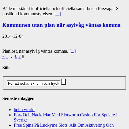
Både misstänkt inofficiella och officiella samarbeten försvagar S
position i kommunstyrelsen.
[...]
Kommunen utan plan när asylvåg väntas komma
2014-12-04
Planlöst, när asylvåg väntas komma.
[...]
«
1
…
6
7
8
Sök
Senaste inläggen
hello world
För- Och Nackdelar Med Slotworm Casino För Spelare I
Sverige
Free Spins På Luckyme Slots: Allt Om Aktivering Och