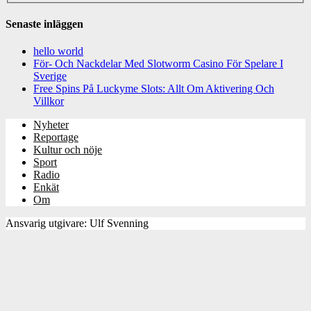
Senaste inläggen
hello world
För- Och Nackdelar Med Slotworm Casino För Spelare I
Sverige
Free Spins På Luckyme Slots: Allt Om Aktivering Och
Villkor
Nyheter
Reportage
Kultur och nöje
Sport
Radio
Enkät
Om
Ansvarig utgivare: Ulf Svenning