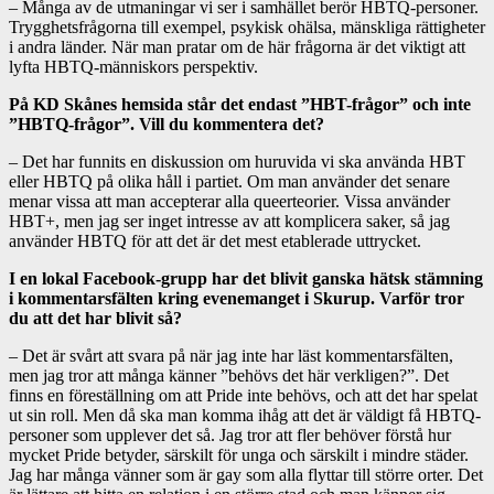
– Många av de utmaningar vi ser i samhället berör HBTQ-personer.
Trygghetsfrågorna till exempel, psykisk ohälsa, mänskliga rättigheter
i andra länder. När man pratar om de här frågorna är det viktigt att
lyfta HBTQ-människors perspektiv.
På KD Skånes hemsida står det endast ”HBT-frågor” och inte
”HBTQ-frågor”. Vill du kommentera det?
– Det har funnits en diskussion om huruvida vi ska använda HBT
eller HBTQ på olika håll i partiet. Om man använder det senare
menar vissa att man accepterar alla queerteorier. Vissa använder
HBT+, men jag ser inget intresse av att komplicera saker, så jag
använder HBTQ för att det är det mest etablerade uttrycket.
I en lokal Facebook-grupp har det blivit ganska hätsk stämning
i kommentarsfälten kring evenemanget i Skurup. Varför tror
du att det har blivit så?
– Det är svårt att svara på när jag inte har läst kommentarsfälten,
men jag tror att många känner ”behövs det här verkligen?”. Det
finns en föreställning om att Pride inte behövs, och att det har spelat
ut sin roll. Men då ska man komma ihåg att det är väldigt få HBTQ-
personer som upplever det så. Jag tror att fler behöver förstå hur
mycket Pride betyder, särskilt för unga och särskilt i mindre städer.
Jag har många vänner som är gay som alla flyttar till större orter. Det