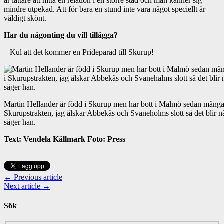
är lättare att hitta en relation i en större stad och man känner sig
mindre utpekad. Att för bara en stund inte vara något speciellt är
väldigt skönt.
Har du någonting du vill tillägga?
– Kul att det kommer en Prideparad till Skurup!
Martin Hellander är född i Skurup men har bott i Malmö sedan många å
Skurupstrakten, jag älskar Abbekås och Svaneholms slott så det blir n
säger han.
Text: Vendela Källmark Foto: Press
← Previous article
Next article →
Sök