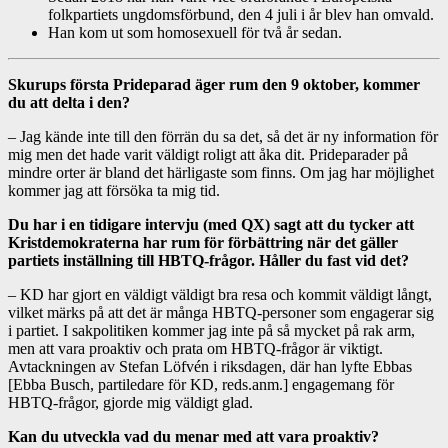
folkpartiets ungdomsförbund, den 4 juli i år blev han omvald.
Han kom ut som homosexuell för två år sedan.
Skurups första Prideparad äger rum den 9 oktober, kommer
du att delta i den?
– Jag kände inte till den förrän du sa det, så det är ny information för
mig men det hade varit väldigt roligt att åka dit. Prideparader på
mindre orter är bland det härligaste som finns. Om jag har möjlighet
kommer jag att försöka ta mig tid.
Du har i en tidigare intervju (med QX) sagt att du tycker att
Kristdemokraterna har rum för förbättring när det gäller
partiets inställning till HBTQ-frågor. Håller du fast vid det?
– KD har gjort en väldigt väldigt bra resa och kommit väldigt långt,
vilket märks på att det är många HBTQ-personer som engagerar sig
i partiet. I sakpolitiken kommer jag inte på så mycket på rak arm,
men att vara proaktiv och prata om HBTQ-frågor är viktigt.
Avtackningen av Stefan Löfvén i riksdagen, där han lyfte Ebbas
[Ebba Busch, partiledare för KD, reds.anm.] engagemang för
HBTQ-frågor, gjorde mig väldigt glad.
Kan du utveckla vad du menar med att vara proaktiv?