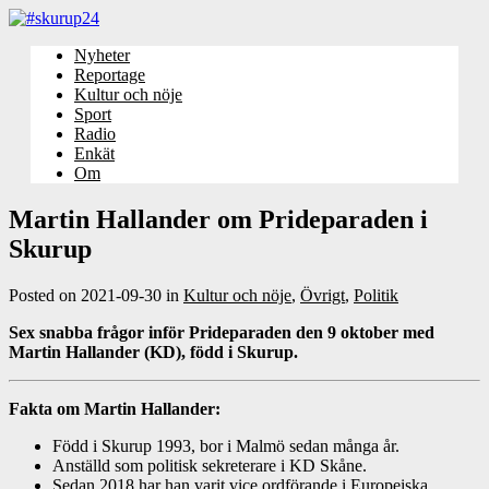
Nyheter
Reportage
Kultur och nöje
Sport
Radio
Enkät
Om
Martin Hallander om Prideparaden i
Skurup
Posted on
2021-09-30
in
Kultur och nöje
,
Övrigt
,
Politik
Sex snabba frågor inför Prideparaden den 9 oktober med
Martin Hallander (KD), född i Skurup.
Fakta om Martin Hallander:
Född i Skurup 1993, bor i Malmö sedan många år.
Anställd som politisk sekreterare i KD Skåne.
Sedan 2018 har han varit vice ordförande i Europeiska