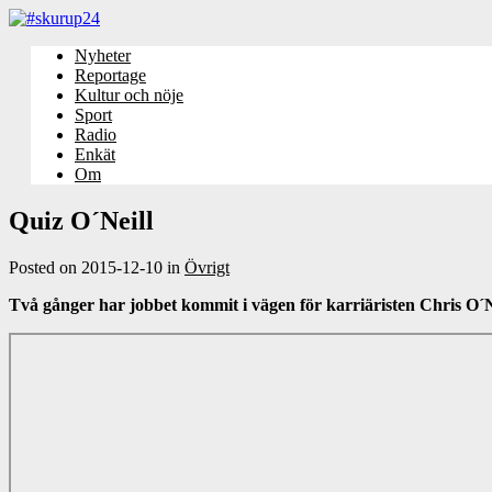
Nyheter
Reportage
Kultur och nöje
Sport
Radio
Enkät
Om
Quiz O´Neill
Posted on
2015-12-10
in
Övrigt
Två gånger har jobbet kommit i vägen för karriäristen Chris O´Nei