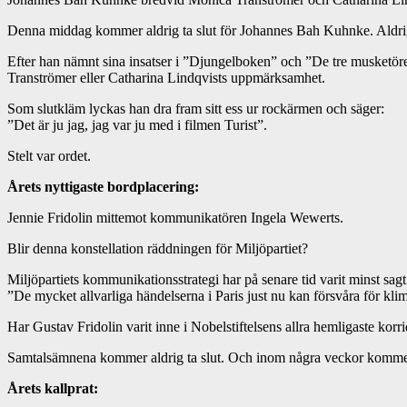
Denna middag kommer aldrig ta slut för Johannes Bah Kuhnke. Aldri
Efter han nämnt sina insatser i ”Djungelboken” och ”De tre musketör
Tranströmer eller Catharina Lindqvists uppmärksamhet.
Som slutkläm lyckas han dra fram sitt ess ur rockärmen och säger:
”Det är ju jag, jag var ju med i filmen Turist”.
Stelt var ordet.
Årets nyttigaste bordplacering:
Jennie Fridolin mittemot kommunikatören Ingela Wewerts.
Blir denna konstellation räddningen för Miljöpartiet?
Miljöpartiets kommunikationsstrategi har på senare tid varit minst sa
”De mycket allvarliga händelserna i Paris just nu kan försvåra för kli
Har Gustav Fridolin varit inne i Nobelstiftelsens allra hemligaste korr
Samtalsämnena kommer aldrig ta slut. Och inom några veckor kommer M
Årets kallprat: