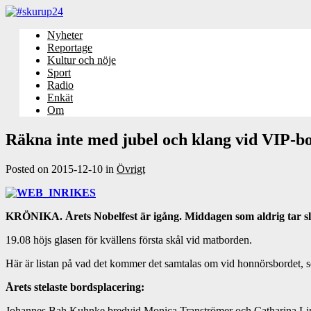
Nyheter
Reportage
Kultur och nöje
Sport
Radio
Enkät
Om
Räkna inte med jubel och klang vid VIP-b
Posted on
2015-12-10
in
Övrigt
KRÖNIKA. Årets Nobelfest är igång. Middagen som aldrig tar slu
19.08 höjs glasen för kvällens första skål vid matborden.
Här är listan på vad det kommer det samtalas om vid honnörsbordet, 
Årets stelaste bordsplacering:
Johannes Bah Kuhnke bredvid Monica Tranströmer och Catharina Lin