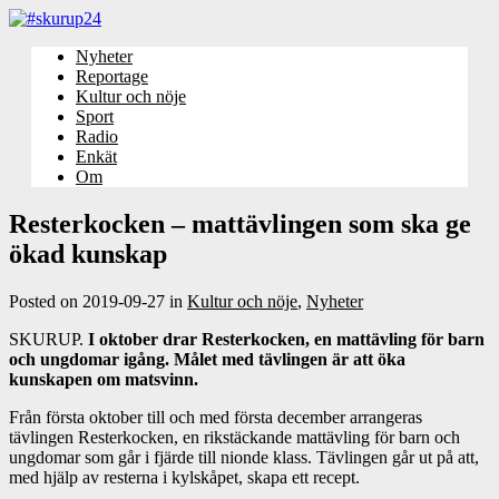
Nyheter
Reportage
Kultur och nöje
Sport
Radio
Enkät
Om
Resterkocken – mattävlingen som ska ge
ökad kunskap
Posted on
2019-09-27
in
Kultur och nöje
,
Nyheter
SKURUP.
I oktober drar Resterkocken, en mattävling för barn
och ungdomar igång. Målet med tävlingen är att öka
kunskapen om matsvinn.
Från första oktober till och med första december arrangeras
tävlingen Resterkocken, en rikstäckande mattävling för barn och
ungdomar som går i fjärde till nionde klass. Tävlingen går ut på att,
med hjälp av resterna i kylskåpet, skapa ett recept.