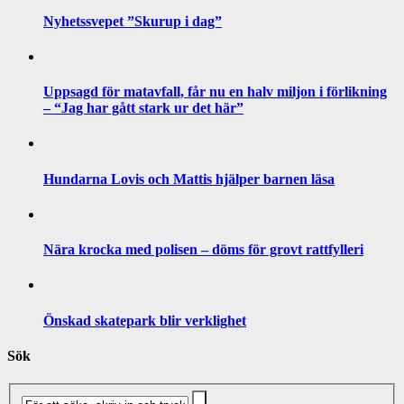
Nyhetssvepet ”Skurup i dag”
Uppsagd för matavfall, får nu en halv miljon i förlikning
– “Jag har gått stark ur det här”
Hundarna Lovis och Mattis hjälper barnen läsa
Nära krocka med polisen – döms för grovt rattfylleri
Önskad skatepark blir verklighet
Sök