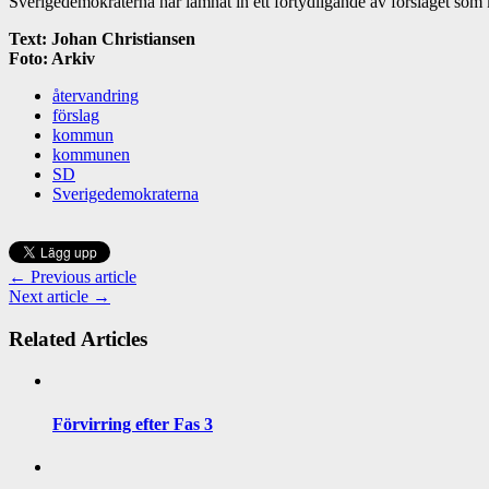
Sverigedemokraterna har lämnat in ett förtydligande av förslaget s
Text: Johan Christiansen
Foto: Arkiv
återvandring
förslag
kommun
kommunen
SD
Sverigedemokraterna
← Previous article
Next article →
Related Articles
Förvirring efter Fas 3