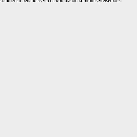
om kommer att behandlas vid ett kommande kommunstyrelsemöte.