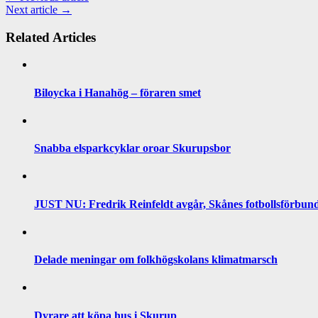
Next article →
Related Articles
Biloycka i Hanahög – föraren smet
Snabba elsparkcyklar oroar Skurupsbor
JUST NU: Fredrik Reinfeldt avgår, Skånes fotbollsförbund 
Delade meningar om folkhögskolans klimatmarsch
Dyrare att köpa hus i Skurup