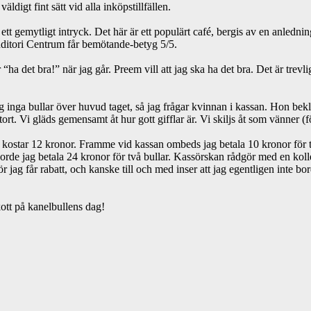
väldigt fint sätt vid alla inköpstillfällen.
er ett gemytligt intryck. Det här är ett populärt café, bergis av en anle
onditori Centrum får bemötande-betyg 5/5.
ha det bra!” när jag går. Preem vill att jag ska ha det bra. Det är trev
jag inga bullar över huvud taget, så jag frågar kvinnan i kassan. Hon bek
ort. Vi gläds gemensamt åt hur gott gifflar är. Vi skiljs åt som vänner (
le kostar 12 kronor. Framme vid kassan ombeds jag betala 10 kronor för tv
 borde jag betala 24 kronor för två bullar. Kassörskan rådgör med en kol
r jag får rabatt, och kanske till och med inser att jag egentligen inte bo
kott på kanelbullens dag!