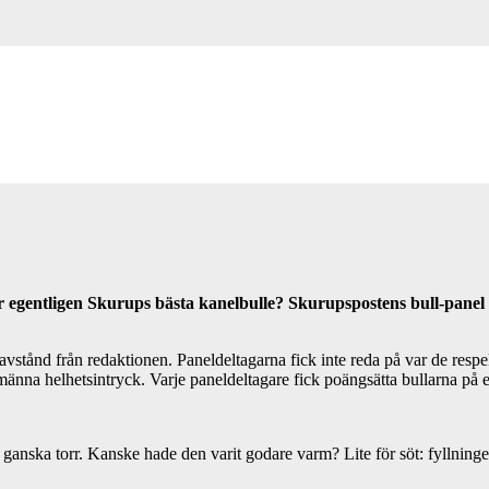
är egentligen Skurups bästa kanelbulle? Skurupspostens bull-pane
avstånd från redaktionen. Paneldeltagarna fick inte reda på var de resp
lmänna helhetsintryck. Varje paneldeltagare fick poängsätta bullarna på 
r ganska torr. Kanske hade den varit godare varm? Lite för söt: fyllnin