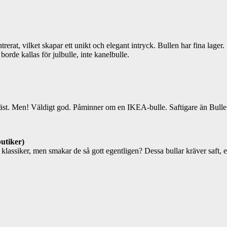
entrerat, vilket skapar ett unikt och elegant intryck. Bullen har fina 
orde kallas för julbulle, inte kanelbulle.
äst. Men! Väldigt god. Påminner om en IKEA-bulle. Saftigare än Bulle 
butiker)
klassiker, men smakar de så gott egentligen? Dessa bullar kräver saft, ef