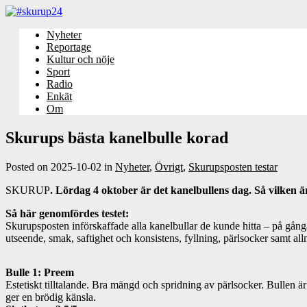
Nyheter
Reportage
Kultur och nöje
Sport
Radio
Enkät
Om
Skurups bästa kanelbulle korad
Posted on
2025-10-02
in
Nyheter
,
Övrigt
,
Skurupsposten testar
SKURUP
. Lördag 4 oktober är det kanelbullens dag. Så vilken 
Så här genomfördes testet:
Skurupsposten införskaffade alla kanelbullar de kunde hitta – på gång
utseende, smak, saftighet och konsistens, fyllning, pärlsocker samt al
Bulle 1: Preem
Estetiskt tilltalande. Bra mängd och spridning av pärlsocker. Bullen ä
ger en brödig känsla.