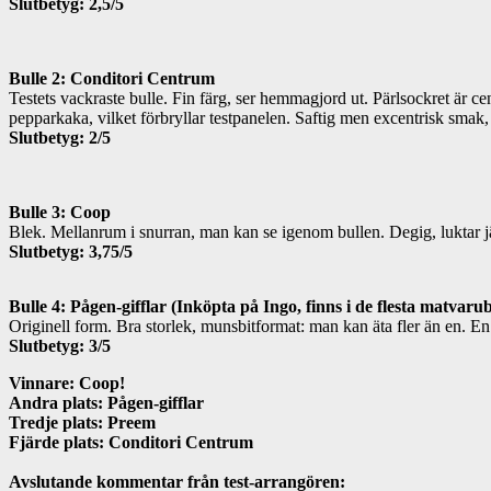
Slutbetyg: 2,5/5
Bulle 2: Conditori Centrum
Testets vackraste bulle. Fin färg, ser hemmagjord ut. Pärlsockret är c
pepparkaka, vilket förbryllar testpanelen. Saftig men excentrisk smak, b
Slutbetyg: 2/5
Bulle 3: Coop
Blek. Mellanrum i snurran, man kan se igenom bullen. Degig, luktar j
Slutbetyg: 3,75/5
Bulle 4: Pågen-gifflar (Inköpta på Ingo, finns i de flesta matvaru
Originell form. Bra storlek, munsbitformat: man kan äta fler än en. En 
Slutbetyg: 3/5
Vinnare: Coop!
Andra plats: Pågen-gifflar
Tredje plats: Preem
Fjärde plats: Conditori Centrum
Avslutande kommentar från test-arrangören: