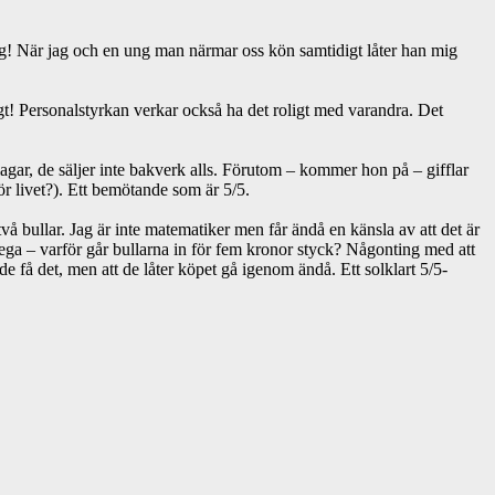
dning! När jag och en ung man närmar oss kön samtidigt låter han mig
ligt! Personalstyrkan verkar också ha det roligt med varandra. Det
lagar, de säljer inte bakverk alls. Förutom – kommer hon på – gifflar
för livet?). Ett bemötande som är 5/5.
å bullar. Jag är inte matematiker men får ändå en känsla av att det är
lega – varför går bullarna in för fem kronor styck? Någonting med att
rde få det, men att de låter köpet gå igenom ändå. Ett solklart 5/5-