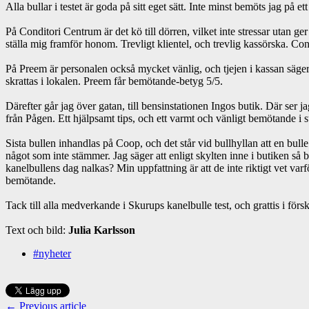
Alla bullar i testet är goda på sitt eget sätt. Inte minst bemöts jag på ett 
På Conditori Centrum är det kö till dörren, vilket inte stressar utan g
ställa mig framför honom. Trevligt klientel, och trevlig kassörska. C
På Preem är personalen också mycket vänlig, och tjejen i kassan säger “
skrattas i lokalen. Preem får bemötande-betyg 5/5.
Därefter går jag över gatan, till bensinstationen Ingos butik. Där ser 
från Pågen. Ett hjälpsamt tips, och ett varmt och vänligt bemötande i st
Sista bullen inhandlas på Coop, och det står vid bullhyllan att en bul
något som inte stämmer. Jag säger att enligt skylten inne i butiken så
kanelbullens dag nalkas? Min uppfattning är att de inte riktigt vet varfö
bemötande.
Tack till alla medverkande i Skurups kanelbulle test, och grattis i förs
Text och bild:
Julia Karlsson
#nyheter
← Previous article