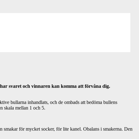
l har svaret och vinnaren kan komma att förvåna dig.
ektive bullarna inhandlats, och de ombads att bedöma bullens
en skala mellan 1 och 5.
gen smakar för mycket socker, för lite kanel. Obalans i smakerna. Den