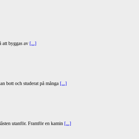
å att byggas av
[...]
han bott och studerat på många
[...]
låsten utanför. Framför en kamin
[...]