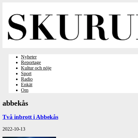
Nyheter
Reportage
Kultur och nöje
Sport
Radio
Enkät
Om
abbekås
Två inbrott i Abbekås
2022-10-13