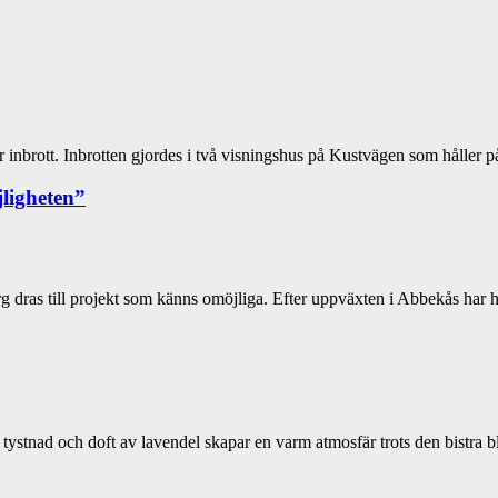
 inbrott. Inbrotten gjordes i två visningshus på Kustvägen som håller p
jligheten”
 dras till projekt som känns omöjliga. Efter uppväxten i Abbekås har 
stnad och doft av lavendel skapar en varm atmosfär trots den bistra b