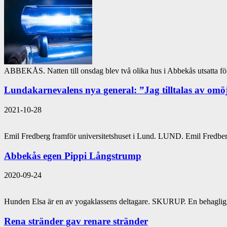
ABBEKÅS. Natten till onsdag blev två olika hus i Abbekås utsatta för
Lundakarnevalens nya general: ”Jag tilltalas av omö
2021-10-28
Emil Fredberg framför universitetshuset i Lund. LUND. Emil Fredberg
Abbekås egen Pippi Långstrump
2020-09-24
Hunden Elsa är en av yogaklassens deltagare. SKURUP. En behaglig ty
Rena stränder gav renare stränder