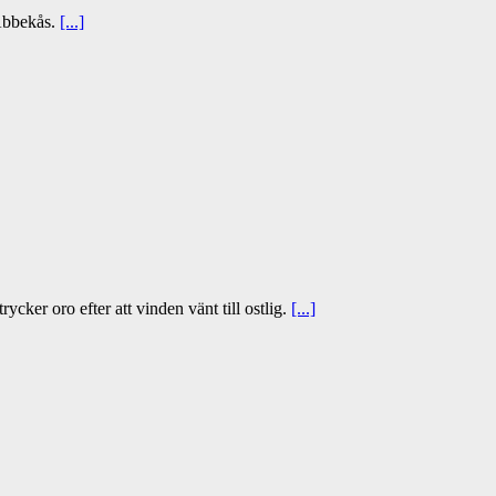
 Abbekås.
[...]
cker oro efter att vinden vänt till ostlig.
[...]