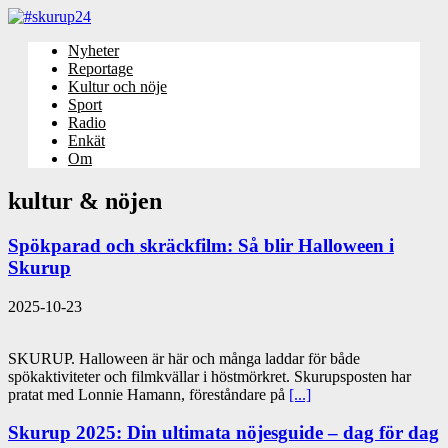
Nyheter
Reportage
Kultur och nöje
Sport
Radio
Enkät
Om
kultur & nöjen
Spökparad och skräckfilm: Så blir Halloween i
Skurup
2025-10-23
SKURUP. Halloween är här och många laddar för både
spökaktiviteter och filmkvällar i höstmörkret. Skurupsposten har
pratat med Lonnie Hamann, föreståndare på
[...]
Skurup 2025: Din ultimata nöjesguide – dag för dag