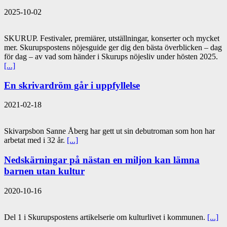
2025-10-02
SKURUP. Festivaler, premiärer, utställningar, konserter och mycket
mer. Skurupspostens nöjesguide ger dig den bästa överblicken – dag
för dag – av vad som händer i Skurups nöjesliv under hösten 2025.
[...]
En skrivardröm går i uppfyllelse
2021-02-18
Skivarpsbon Sanne Åberg har gett ut sin debutroman som hon har
arbetat med i 32 år.
[...]
Nedskärningar på nästan en miljon kan lämna
barnen utan kultur
2020-10-16
Del 1 i Skurupspostens artikelserie om kulturlivet i kommunen.
[...]