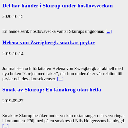
Det här händer i Skurup under höstlovsveckan
2020-10-15
En händelserik höstlovsvecka väntar Skurups ungdomar.
[...]
Helena von Zweigbergk snackar prylar
2019-10-14
Journalisten och författaren Helena von Zweigbergk är aktuell med
nya boken ”Grejen med saker”, där hon undersöker vår relation till
prylar och dess konsekvenser.
[...]
Smak av Skurup: En kinakrog utan hetta
2019-09-27
Smak av Skurup besöker under veckan restauranger och serveringar
i kommunen. Följ med på en smakresa i Nils Holgerssons hembygd.
[...]