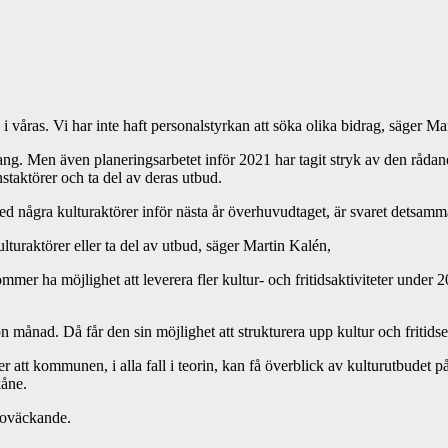
åras. Vi har inte haft personalstyrkan att söka olika bidrag, säger Mart
mang. Men även planeringsarbetet inför 2021 har tagit stryk av den råda
staktörer och ta del av deras utbud.
ed några kulturaktörer inför nästa år överhuvudtaget, är svaret detsamm
ulturaktörer eller ta del av utbud, säger Martin Kalén,
er ha möjlighet att leverera fler kultur- och fritidsaktiviteter under 2
 månad. Då får den sin möjlighet att strukturera upp kultur och fritids
 att kommunen, i alla fall i teorin, kan få överblick av kulturutbudet
kåne.
roväckande.