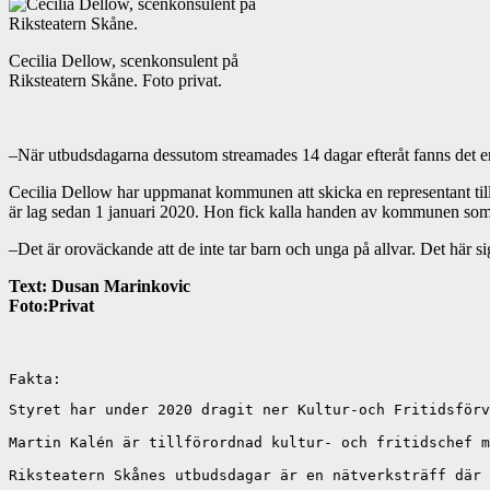
Cecilia Dellow, scenkonsulent på
Riksteatern Skåne. Foto privat.
–När utbudsdagarna dessutom streamades 14 dagar efteråt fanns det en
Cecilia Dellow har uppmanat kommunen att skicka en representant till 
är lag sedan 1 januari 2020. Hon fick kalla handen av kommunen som sa 
–Det är oroväckande att de inte tar barn och unga på allvar. Det här sig
Text: Dusan Marinkovic
Foto:Privat
Fakta:
Styret har under 2020 dragit ner Kultur-och Fritidsförv
Martin Kalén är tillförordnad kultur- och fritidschef m
Riksteatern Skånes utbudsdagar är en nätverksträff där 