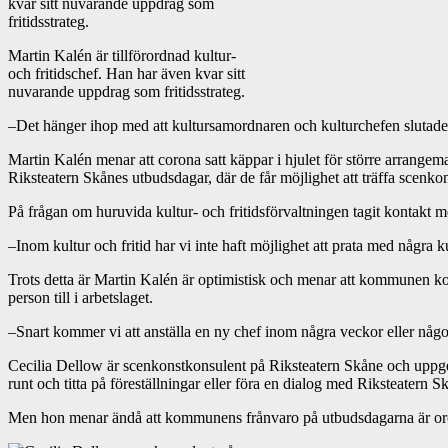
Martin Kalén är tillförordnad kultur-
och fritidschef. Han har även kvar sitt
nuvarande uppdrag som fritidsstrateg.
–Det hänger ihop med att kultursamordnaren och kulturchefen slutade i v
Martin Kalén menar att corona satt käppar i hjulet för större arrange
Riksteatern Skånes utbudsdagar, där de får möjlighet att träffa scenkon
På frågan om huruvida kultur- och fritidsförvaltningen tagit kontakt m
–Inom kultur och fritid har vi inte haft möjlighet att prata med några k
Trots detta är Martin Kalén är optimistisk och menar att kommunen komm
person till i arbetslaget.
–Snart kommer vi att anställa en ny chef inom några veckor eller någon
Cecilia Dellow är scenkonstkonsulent på Riksteatern Skåne och uppger
runt och titta på föreställningar eller föra en dialog med Riksteatern S
Men hon menar ändå att kommunens frånvaro på utbudsdagarna är o