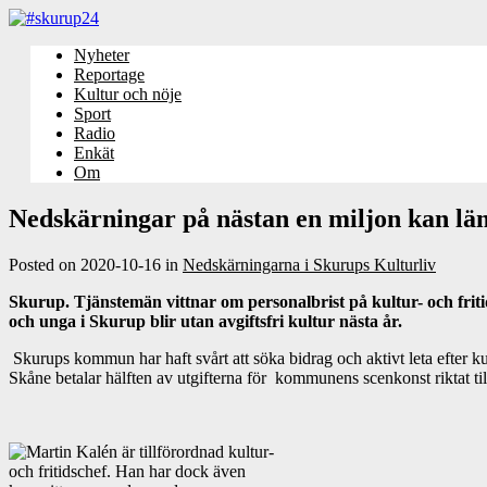
Nyheter
Reportage
Kultur och nöje
Sport
Radio
Enkät
Om
Nedskärningar på nästan en miljon kan lä
Posted on
2020-10-16
in
Nedskärningarna i Skurups Kulturliv
Skurup. Tjänstemän vittnar om personalbrist på kultur- och fri
och unga i Skurup blir utan avgiftsfri kultur nästa år.
Skurups kommun har haft svårt att söka bidrag och aktivt leta efter 
Skåne betalar hälften av utgifterna för kommunens scenkonst riktat ti