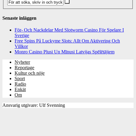
Senaste inläggen
För- Och Nackdelar Med Slotworm Casino För Spelare I
Sverige
Free Spins På Luckyme Slots: Allt Om Aktivering Och
Villkor
Monro Casino Plusi Un Mīnusi Latvijas Spēlētājiem
Nyheter
Reportage
Kultur och nöje
Sport
Radio
Enkät
Om
Ansvarig utgivare: Ulf Svenning