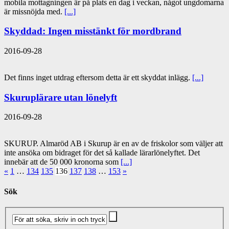
mobila mottagningen är på plats en dag i veckan, något ungdomarna
är missnöjda med.
[...]
Skyddad: Ingen misstänkt för mordbrand
2016-09-28
Det finns inget utdrag eftersom detta är ett skyddat inlägg.
[...]
Skuruplärare utan lönelyft
2016-09-28
SKURUP. Almaröd AB i Skurup är en av de friskolor som väljer att
inte ansöka om bidraget för det så kallade lärarlönelyftet. Det
innebär att de 50 000 kronorna som
[...]
«
1
…
134
135
136
137
138
…
153
»
Sök