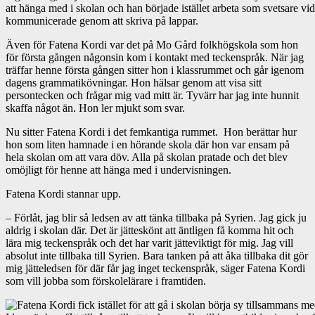
att hänga med i skolan och han började istället arbeta som svetsare vid 
kommunicerade genom att skriva på lappar.
Även för Fatena Kordi var det på Mo Gård folkhögskola som hon
för första gången någonsin kom i kontakt med teckenspråk. När jag
träffar henne första gången sitter hon i klassrummet och går igenom
dagens grammatikövningar. Hon hälsar genom att visa sitt
persontecken och frågar mig vad mitt är. Tyvärr har jag inte hunnit
skaffa något än. Hon ler mjukt som svar.
Nu sitter Fatena Kordi i det femkantiga rummet. Hon berättar hur
hon som liten hamnade i en hörande skola där hon var ensam på
hela skolan om att vara döv. Alla på skolan pratade och det blev
omöjligt för henne att hänga med i undervisningen.
Fatena Kordi stannar upp.
– Förlåt, jag blir så ledsen av att tänka tillbaka på Syrien. Jag gick ju
aldrig i skolan där. Det är jätteskönt att äntligen få komma hit och
lära mig teckenspråk och det har varit jätteviktigt för mig. Jag vill
absolut inte tillbaka till Syrien. Bara tanken på att åka tillbaka dit gör
mig jätteledsen för där får jag inget teckenspråk, säger Fatena Kordi
som vill jobba som förskolelärare i framtiden.