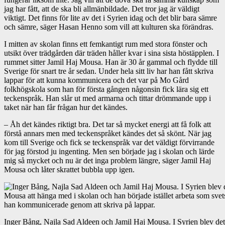
jag har fått, att de ska bli allmänbildade. Det tror jag är väldigt
viktigt. Det finns för lite av det i Syrien idag och det blir bara sämre
och sämre, säger Hasan Henno som vill att kulturen ska förändras.
I mitten av skolan finns ett femkantigt rum med stora fönster och
utsikt över trädgården där träden håller kvar i sina sista höstäpplen. I
rummet sitter Jamil Haj Mousa. Han är 30 år gammal och flydde till
Sverige för snart tre år sedan. Under hela sitt liv har han fått skriva
lappar för att kunna kommunicera och det var på Mo Gård
folkhögskola som han för första gången någonsin fick lära sig ett
teckenspråk. Han slår ut med armarna och tittar drömmande upp i
taket när han får frågan hur det kändes.
– Åh det kändes riktigt bra. Det tar så mycket energi att få folk att
förstå annars men med teckenspråket kändes det så skönt. När jag
kom till Sverige och fick se teckenspråk var det väldigt förvirrande
för jag förstod ju ingenting. Men sen började jag i skolan och lärde
mig så mycket och nu är det inga problem längre, säger Jamil Haj
Mousa och låter skrattet bubbla upp igen.
Inger Bång, Najla Sad Aldeen och Jamil Haj Mousa. I Syrien blev det