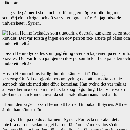
nitton år.
– Jag ville gå mer i skola och skaffa mig en högre utbildning men
sen började ju kriget och då var vi tvungna att fly. Så jag missade
universitetet i Syrien.
Hasan Henno lyckades som tjugoåring övertala kaptenen på en stor fr
krävdes. Det var första gången en döv person fick arbete på båten och
under ett helt år.
Hasan Henno minns tydligt hur det kändes att få lära sig
teckenspråk. Att det gjorde honom lycklig och att han ofta var ute
sent och hängde med sina döva kompisar. Han tyckte det var tråkigt
att vara hemma där han inte fick lära sig någonting. Han ville vara i
skolan där han kunde använda sitt språk tillsammans med andra.
I framtiden säger Hasan Henno att han vill tillbaka till Syrien. Att det
är det han kämpar för.
– Jag vill hjälpa de döva barnen i Syrien. För teckenspråket det är
inte bra där och sedan kriget har det fått ännu sämre status så det
fungerar liksom inte. Jag vill att de döva ska få samma kunskap som