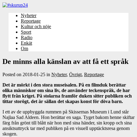
Nyheter
Reportage
Kultur och nöje
Sport
Radio
Enkät
Om
De minns alla känslan av att få ett språk
Posted on
2018-01-25
in
Nyheter
,
Övrigt
,
Reportage
Det är mörkt i den stora museisalen. På en filmduk berättar
olika människor om sina liv, de använder teckenspråk, de har
flytt från kriget. På stolarna framför duken sitter publiken och
tittar storögt, det är sällan det skapas konst för döva barn.
I ett av de uppbyggda rummen på Skissernas Museum i Lund står
Najlaa Sad Aldeen. Hon berättar en saga. Tyget bakom henne skiftar
färg från grönt till blått när hon med sina händer, sin kropp och sina
ansiktsuttryck tar med publiken på en visuell upptäcktsresa genom
skogen.