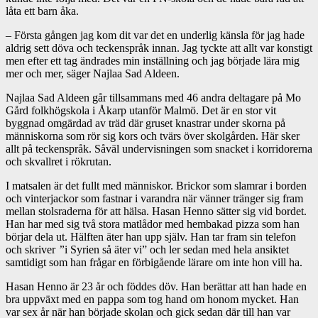
låta ett barn åka.
– Första gången jag kom dit var det en underlig känsla för jag hade
aldrig sett döva och teckenspråk innan. Jag tyckte att allt var konstigt
men efter ett tag ändrades min inställning och jag började lära mig
mer och mer, säger Najlaa Sad Aldeen.
Najlaa Sad Aldeen går tillsammans med 46 andra deltagare på Mo
Gård folkhögskola i Åkarp utanför Malmö. Det är en stor vit
byggnad omgärdad av träd där gruset knastrar under skorna på
människorna som rör sig kors och tvärs över skolgården. Här sker
allt på teckenspråk. Såväl undervisningen som snacket i korridorerna
och skvallret i rökrutan.
I matsalen är det fullt med människor. Brickor som slamrar i borden
och vinterjackor som fastnar i varandra när vänner tränger sig fram
mellan stolsraderna för att hälsa. Hasan Henno sätter sig vid bordet.
Han har med sig två stora matlådor med hembakad pizza som han
börjar dela ut. Hälften äter han upp själv. Han tar fram sin telefon
och skriver
”
i Syrien så äter vi” och ler sedan med hela ansiktet
samtidigt som han frågar en förbigående lärare om inte hon vill ha.
Hasan Henno är 23 år och föddes döv. Han berättar att han hade en
bra uppväxt med en pappa som tog hand om honom mycket. Han
var sex år när han började skolan och gick sedan där till han var