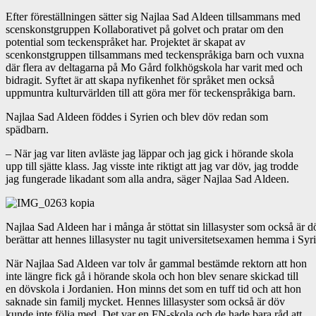
Efter föreställningen sätter sig Najlaa Sad Aldeen tillsammans med
scenskonstgruppen Kollaborativet på golvet och pratar om den
potential som teckenspråket har. Projektet är skapat av
scenkonstgruppen tillsammans med teckenspråkiga barn och vuxna
där flera av deltagarna på Mo Gård folkhögskola har varit med och
bidragit. Syftet är att skapa nyfikenhet för språket men också
uppmuntra kulturvärlden till att göra mer för teckenspråkiga barn.
Najlaa Sad Aldeen föddes i Syrien och blev döv redan som
spädbarn.
– När jag var liten avläste jag läppar och jag gick i hörande skola
upp till sjätte klass. Jag visste inte riktigt att jag var döv, jag trodde
jag fungerade likadant som alla andra, säger Najlaa Sad Aldeen.
Najlaa Sad Aldeen har i många år stöttat sin lillasyster som också är d
berättar att hennes lillasyster nu tagit universitetsexamen hemma i Syr
När Najlaa Sad Aldeen var tolv år gammal bestämde rektorn att hon
inte längre fick gå i hörande skola och hon blev senare skickad till
en dövskola i Jordanien. Hon minns det som en tuff tid och att hon
saknade sin familj mycket. Hennes lillasyster som också är döv
kunde inte följa med. Det var en FN-skola och de hade bara råd att