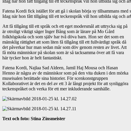
Fatena Kordi fick istället för att gå i skolan börja sy tillsammans m
Idag när hon fått tillgång till ett teckenspråk vill hon utbilda sig och a
Att få tillgång till ett språk och ett eget modersmål att uttrycka sig på
är otroligt viktigt säger Inger Bång som är lärare på Mo Gård
folkhögskola och som själv har två döva barn. Hon ser det som en
mänsklig rättighet att som liten få tillgång till ett fullvärdigt språk då
det påverkar hur man sedan mår som döv genom resten av livet. Att
få möta människor på skolan som är så tacksamma över att få vara
här tycker hon är helt fantastiskt.
Fatena Kordi, Najlaa Sad Aldeen, Jamil Haj Mousa och Hasan
Henno är några av de människor som på den vita duken i den mörka
museisalen berättade sina historier. För scenkonstgruppen
Kollaborativet är det en del av ett 3 år långt projekt för att synliggöra
teckenspråket och verka för ett mer inkluderande samhälle.
Text och foto: Stina Zinsmeister