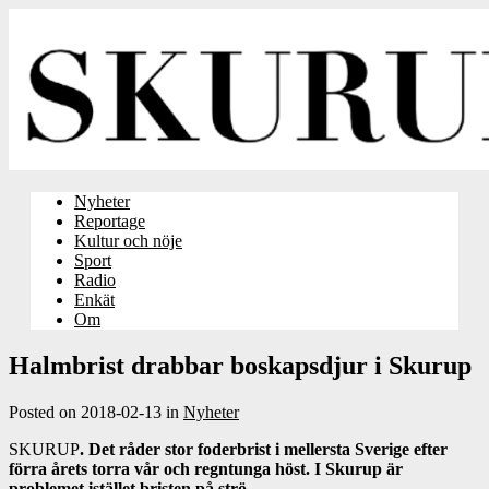
Nyheter
Reportage
Kultur och nöje
Sport
Radio
Enkät
Om
Halmbrist drabbar boskapsdjur i Skurup
Posted on
2018-02-13
in
Nyheter
SKURUP
. Det råder stor foderbrist i mellersta Sverige efter
förra årets torra vår och regntunga höst. I Skurup är
problemet istället bristen på strö.