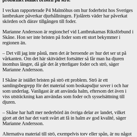
I veckan rapporterade P4 Malmöhus om hur foderbrist hos Sveriges
lantbrukare påverkar djurhållningen. Fjolårets väder har påverkat
skörden och därav tillgången till foder.
Marianne Andersson är regionchef vid Lantbrukarnas Riksförbund i
Skåne. Hon ser inte bristen på foder som ett stort bekymmer i
regionen än.
– Det vill jag inte påstå, men det är beroende av hur det ser ut på
vårkanten. Om det här skitvädret fortsätter så får man ha djuren
inomhus längre, då går det åt ytterligare foder och strö, säger
Marianne Andersson.
I Skåne är istället bristen på strö ett problem. Strö är ett
samlingsbegrepp för det material som boskapsdjur sover i och har
som underlag. Vanligast är att använda halm, eftersom det även i
viss utsträckning kan användas som foder och sysselsättning till
djuren.
– Skåne har haft mer nederbörd än övriga delar av landet, vilket
gjort att det har det varit svårt att få in halm av god kvalité, säger
Marianne Andersson.
Alternativa material till strö, exempelvis torv eller spån, är nu något