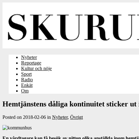
Nyheter
Reportage
Kultur och nöje
Sport
Radio
Enkät
Om
Hemtjänstens dåliga kontinuitet sticker u
Posted on
2018-02-06
in
Nyheter
,
Övrigt
En vårdtagare kan få besök av nitton olika anställda inom hemt