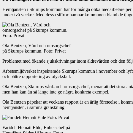
Hemtjänsten i Skurups kommun har för många olika medarbetare per br
under två veckor. Med dessa siffror hamnar kommunen bland de tjugo
Ola Bentzen, Vård och omsorgschef
på Skurups kommun. Foto: Privat
Problemet med ökande sjukskrivningar inom äldrevården och den följ
Arbetsmiljöverket inspekterade Skurups kommun i november och lyfte fr
och bättre rapportering av olycksfall.
Ola Bentzen, Skurups vård- och omsorgs chef, menar att det stora antal
men han kan än så länge inte ge några konkreta exempel.
Ola Bentzen påpekar att veckans rapport är en årlig företeelse i komm
hemtjänsten, i samma granskning.
Farideh Hemati Ehle, Enhetschef på
Hemtjänst Söder i Skurup. Foto: