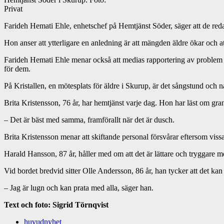
Privat
Farideh Hemati Ehle, enhetschef på Hemtjänst Söder, säger att de reda
Hon anser att ytterligare en anledning är att mängden äldre ökar och
Farideh Hemati Ehle menar också att medias rapportering av problem 
för dem.
På Kristallen, en mötesplats för äldre i Skurup, är det sångstund och n
Brita Kristensson, 76 år, har hemtjänst varje dag. Hon har läst om gra
– Det är bäst med samma, framförallt när det är dusch.
Brita Kristensson menar att skiftande personal försvårar eftersom vissa
Harald Hansson, 87 år, håller med om att det är lättare och tryggare m
Vid bordet bredvid sitter Olle Andersson, 86 år, han tycker att det kan 
– Jag är lugn och kan prata med alla, säger han.
Text och foto: Sigrid Törnqvist
huvudnyhet