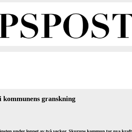
t i kommunens granskning
jänsten under loppet av två veckor. Skurups kommun tar nya kraft