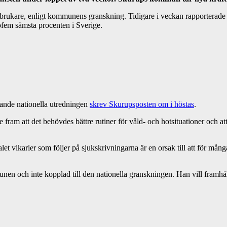
ukare, enligt kommunens granskning. Tidigare i veckan rapporterade Ys
fem sämsta procenten i Sverige.
ande nationella utredningen
skrev Skurupsposten om i höstas
.
am att det behövdes bättre rutiner för våld- och hotsituationer och att
et vikarier som följer på sjukskrivningarna är en orsak till att för må
unen och inte kopplad till den nationella granskningen. Han vill framhå