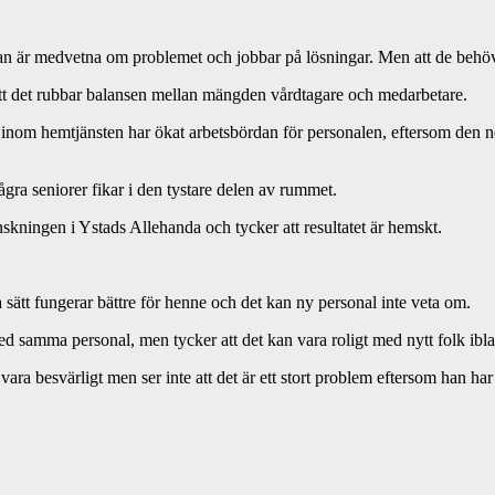
n är medvetna om problemet och jobbar på lösningar. Men att de behöver s
 att det rubbar balansen mellan mängden vårdtagare och medarbetare.
inom hemtjänsten har ökat arbetsbördan för personalen, eftersom den 
ågra seniorer fikar i den tystare delen av rummet.
nskningen i Ystads Allehanda och tycker att resultatet är hemskt.
 sätt fungerar bättre för henne och det kan ny personal inte veta om.
ed samma personal, men tycker att det kan vara roligt med nytt folk ibl
vara besvärligt men ser inte att det är ett stort problem eftersom han har