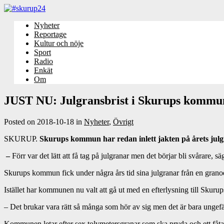
Nyheter
Reportage
Kultur och nöje
Sport
Radio
Enkät
Om
JUST NU: Julgransbrist i Skurups kommu
Posted on
2018-10-18
in
Nyheter
,
Övrigt
SKURUP.
Skurups kommun har redan inlett jakten på årets julg
–
Förr var det lätt att få tag på julgranar men det börjar bli svårare
Skurups kommun fick under några års tid sina julgranar från en granod
Istället har kommunen nu valt att gå ut med en efterlysning till Skuru
– Det brukar vara rätt så många som hör av sig men det är bara ungefä
Kommunen letar efter sex tolvmetersgranar som ska pryda och ett fåtal 