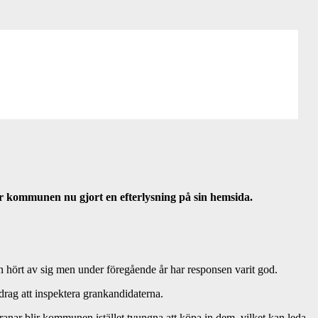
r kommunen nu gjort en efterlysning på sin hemsida.
en hört av sig men under föregående år har responsen varit god.
drag att inspektera grankandidaterna.
granar blir kommunen istället tvungna att köpa in dem, vilket kan leda