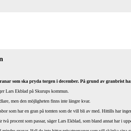
n
ranar som ska pryda torgen i december. På grund av granbrist ha
, säger Lars Ekblad på Skurups kommun.
lare, men den möjligheten finns inte längre kvar.
psbor som har en gran på tomten som de vill bli av med. Hittills har ing
r två procent som passar, säger Lars Ekblad, som bland annat har i upp
mindre granar. Ifall de inte hittar privatpersoner som vill skänka sina 