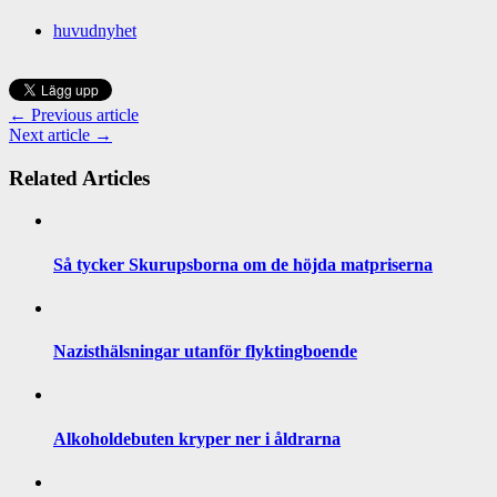
huvudnyhet
← Previous article
Next article →
Related Articles
Så tycker Skurupsborna om de höjda matpriserna
Nazisthälsningar utanför flyktingboende
Alkoholdebuten kryper ner i åldrarna