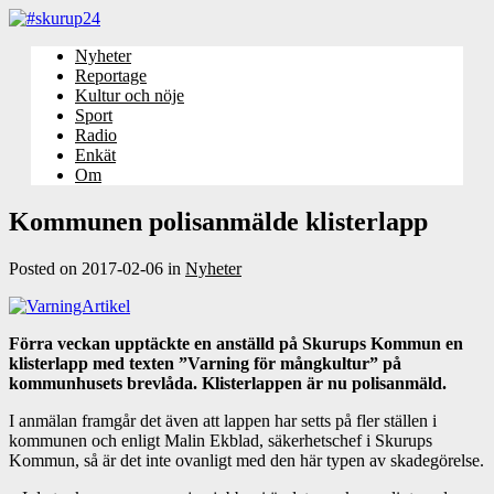
Nyheter
Reportage
Kultur och nöje
Sport
Radio
Enkät
Om
Kommunen polisanmälde klisterlapp
Posted on
2017-02-06
in
Nyheter
Förra veckan upptäckte en anställd på Skurups Kommun en
klisterlapp med texten ”Varning för mångkultur” på
kommunhusets brevlåda. Klisterlappen är nu polisanmäld.
I anmälan framgår det även att lappen har setts på fler ställen i
kommunen och enligt Malin Ekblad, säkerhetschef i Skurups
Kommun, så är det inte ovanligt med den här typen av skadegörelse.