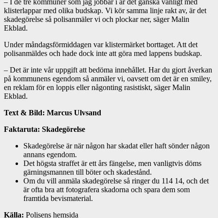
– I de tre kommuner som jag jobbar i är det ganska vanligt med
klisterlappar med olika budskap. Vi kör samma linje rakt av, är det
skadegörelse så polisanmäler vi och plockar ner, säger Malin
Ekblad.
Under måndagsförmiddagen var klistermärket borttaget. Att det
polisanmäldes och hade dock inte att göra med lappens budskap.
– Det är inte vår uppgift att bedöma innehållet. Har du gjort åverkan
på kommunens egendom så anmäler vi, oavsett om det är en smiley,
en reklam för en loppis eller någonting rasistiskt, säger Malin
Ekblad.
Text & Bild: Marcus Ulvsand
Faktaruta: Skadegörelse
Skadegörelse är när någon har skadat eller haft sönder någon
annans egendom.
Det högsta straffet är ett års fängelse, men vanligtvis döms
gärningsmannen till böter och skadestånd.
Om du vill anmäla skadegörelse så ringer du 114 14, och det
är ofta bra att fotografera skadorna och spara dem som
framtida bevismaterial.
Källa:
Polisens hemsida