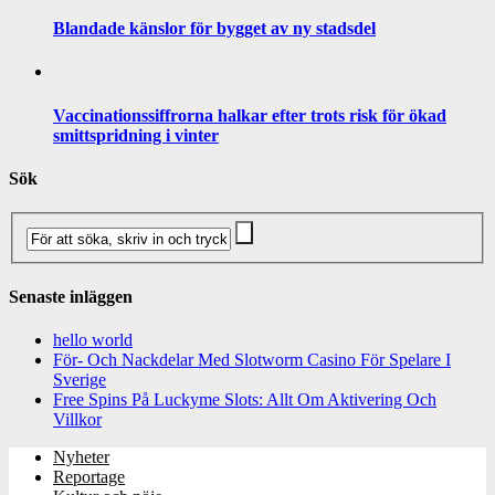
Blandade känslor för bygget av ny stadsdel
Vaccinationssiffrorna halkar efter trots risk för ökad
smittspridning i vinter
Sök
Senaste inläggen
hello world
För- Och Nackdelar Med Slotworm Casino För Spelare I
Sverige
Free Spins På Luckyme Slots: Allt Om Aktivering Och
Villkor
Nyheter
Reportage