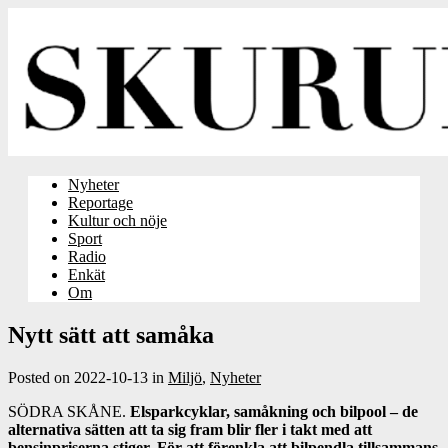
Nyheter
Reportage
Kultur och nöje
Sport
Radio
Enkät
Om
Nytt sätt att samåka
Posted on
2022-10-13
in
Miljö
,
Nyheter
SÖDRA SKÅNE.
Elsparkcyklar, samåkning och bilpool – de
alternativa sätten att ta sig fram blir fler i takt med att
bensinpriserna stiger. För att förenkla att bilpendla tillsammans