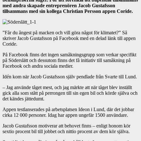
med andra skapade entreprenören Jacob Gustafsson
tillsammans med sin kollega Christian Persson appen Coride.
”Får du ångest på macken och vill göra något för klimatet?” Så
skriver Jacob Gustafsson på Facebook med en delad länk till appen
Coride.
På Facebook finns det ingen samåkningsgrupp som verkar specifikt
på Söderslätt och dessutom finns det få initiativ till samåkning på
Facebook och andra sociala medier.
Idén kom när Jacob Gustafsson själv pendlade från Svarte till Lund.
– Jag använde tåget mest, och jag märkte att när tåget blev inställt
gick alla som stått på perrongen till sin egen bil och körde själva och
det kändes jättedumt.
Appen testlanserades på arbetsplatsen Ideon i Lund, där det jobbar
cirka 12 000 personer. Idag har appen ungefär 1500 användare.
Jacob Gustafsson motiverar att behovet finns – enligt honom kör
sextio procent bil till jobbet och nittio procent av dem kör själva.