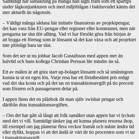
Samtidigt har samåkning på många håll lagts fram som ett spartips
under lågkonjunkturen och med miljöfrågan i bakhuvudet känns det
mer aktuellt än någonsin.
– Väldigt många sådana här initiativ finansieras av projektpengar,
det kan vara från EU-pengar eller regioner eller kommuner, men när
pengarna tar slut dör allting. Vad vi har försökt göra från början är
att bygga ett företag som är lönsamt så det kan växa och att projektet
inte plötsligt bara tar slut.
Som det ser ut nu jobbar Jacob Gustafsson med appen mer än
halvtid och hans kollega Christian Persson lite mindre än så.
Ett av målen är att göra start up-bolaget lönsamt och så småningom
kunna ta ut en egen lön. Varje resa har ett förutbestämt pris enligt
vad det ska kosta och på det tas en transaktionsavgift på tio procent
som föraren och passageraren delar på.
I appen finns det en plånbok dit man själv swishar pengar och
därifrån dras transaktionsavgiften.
– Om det har gått så långt att folk samåker utan appen har vi lyckats
med det vi vill. Samtidigt tänker jag att kunna planera resorna ihop,
till exempel om jag planerar flera veckor framåt och måste ändra tid
eller dylikt, hoppas vi att det ändå är värt de tio procenten som vi tar
i transaktionsavgift.