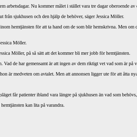
 fem arbetsdagar. Nu kommer målet i stället vara tre dagar oberoende av o
ut från sjukhusen och den hjälp de behöver, säger Jessica Möller.
las inom hemtjänsten för att ta hand om de som blir hemskrivna. Men om 
essica Möller.
ica Möller, på så sätt att det kommer bli mer jobb för hemtjänsten.
n. Vad de har gemensamt är att ingen av dem riktigt vet vad som är på v
n är medveten om avtalet. Men att annonsen ligger ute för att åtta nya 
gsläget får patienter ibland vara längre på sjukhusen än vad som behövs
hemtjänsten kan lita på varandra.