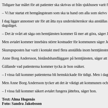
Tidigare har målet för att patienter ska skrivas ut från sjukhusen varit
– Vi har startat ett hemgångsteam som ska ta hand om alla som skrivs 
I dag ligger annonser ute för att åtta nya undersköterskor ska anstäl
dagsläget.
– Det är svårt att säga om hemtjänsten kommer få mer att göra, säger J
Men avtalet kommer innebära större kostnader för kommunen säger Jess
Skurupsposten har varit i kontakt med flera anställda inom hemtjänste
Anne Borg Andersson, biståndshandläggare på hemtjänsten, säger att ho
Gällande vad patienterna kommer tycka är hon osäker.
– I vissa fall kommer patienterna bli hemskickade för tidigt. Men i da
Men Anne Borg Andersson tycker att det är viktigt att kommunen och 
– I vissa fall kommer säkert avtalet fungera jättebra, säger hon.
Text: Alma Hogenäs
Foto: Sandra Jakobsson