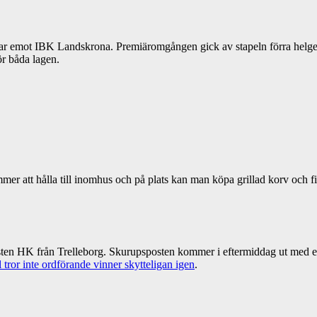
tar emot IBK Landskrona. Premiäromgången gick av stapeln förra hel
ör båda lagen.
mer att hålla till inomhus och på plats kan man köpa grillad korv och f
vsten HK från Trelleborg. Skurupsposten kommer i eftermiddag ut med e
tror inte ordförande vinner skytteligan igen
.