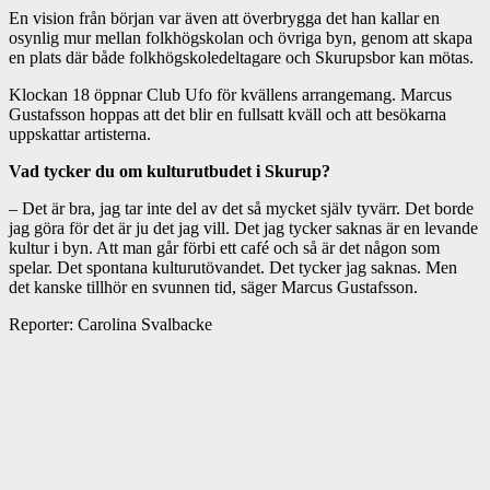
En vision från början var även att överbrygga det han kallar en
osynlig mur mellan folkhögskolan och övriga byn, genom att skapa
en plats där både folkhögskoledeltagare och Skurupsbor kan mötas.
Klockan 18 öppnar Club Ufo för kvällens arrangemang. Marcus
Gustafsson hoppas att det blir en fullsatt kväll och att besökarna
uppskattar artisterna.
Vad tycker du om kulturutbudet i Skurup?
– Det är bra, jag tar inte del av det så mycket själv tyvärr. Det borde
jag göra för det är ju det jag vill. Det jag tycker saknas är en levande
kultur i byn. Att man går förbi ett café och så är det någon som
spelar. Det spontana kulturutövandet. Det tycker jag saknas. Men
det kanske tillhör en svunnen tid, säger Marcus Gustafsson.
Reporter: Carolina Svalbacke