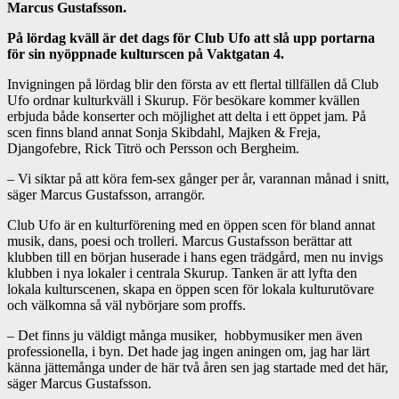
Marcus Gustafsson.
På lördag kväll är det dags för Club Ufo att slå upp portarna
för sin nyöppnade kulturscen på Vaktgatan 4.
Invigningen på lördag blir den första av ett flertal tillfällen då Club
Ufo ordnar kulturkväll i Skurup. För besökare kommer kvällen
erbjuda både konserter och möjlighet att delta i ett öppet jam. På
scen finns bland annat Sonja Skibdahl, Majken & Freja,
Djangofebre, Rick Titrö och Persson och Bergheim.
– Vi siktar på att köra fem-sex gånger per år, varannan månad i snitt,
säger Marcus Gustafsson, arrangör.
Club Ufo är en kulturförening med en öppen scen för bland annat
musik, dans, poesi och trolleri. Marcus Gustafsson berättar att
klubben till en början huserade i hans egen trädgård, men nu invigs
klubben i nya lokaler i centrala Skurup. Tanken är att lyfta den
lokala kulturscenen, skapa en öppen scen för lokala kulturutövare
och välkomna så väl nybörjare som proffs.
– Det finns ju väldigt många musiker, hobbymusiker men även
professionella, i byn. Det hade jag ingen aningen om, jag har lärt
känna jättemånga under de här två åren sen jag startade med det här,
säger Marcus Gustafsson.