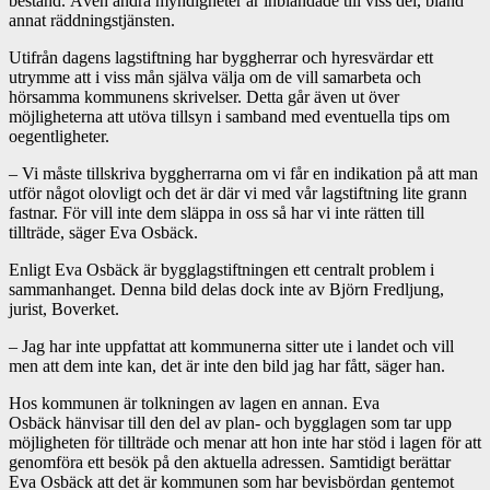
bestånd. Även andra myndigheter är inblandade till viss del, bland
annat räddningstjänsten.
Utifrån dagens lagstiftning har byggherrar och hyresvärdar ett
utrymme att i viss mån själva välja om de vill samarbeta och
hörsamma kommunens skrivelser. Detta går även ut över
möjligheterna att utöva tillsyn i samband med eventuella tips om
oegentligheter.
– Vi måste tillskriva byggherrarna om vi får en indikation på att man
utför något olovligt och det är där vi med vår lagstiftning lite grann
fastnar. För vill inte dem släppa in oss så har vi inte rätten till
tillträde, säger Eva Osbäck.
Enligt Eva Osbäck är bygglagstiftningen ett centralt problem i
sammanhanget. Denna bild delas dock inte av Björn Fredljung,
jurist, Boverket.
– Jag har inte uppfattat att kommunerna sitter ute i landet och vill
men att dem inte kan, det är inte den bild jag har fått, säger han.
Hos kommunen är tolkningen av lagen en annan. Eva
Osbäck hänvisar till den del av plan- och bygglagen som tar upp
möjligheten för tillträde och menar att hon inte har stöd i lagen för att
genomföra ett besök på den aktuella adressen. Samtidigt berättar
Eva Osbäck att det är kommunen som har bevisbördan gentemot