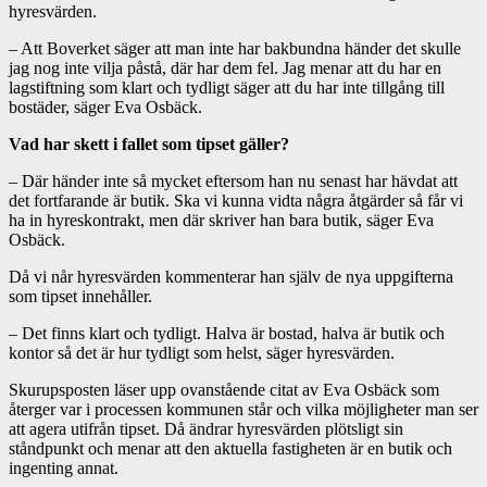
hyresvärden.
– Att Boverket säger att man inte har bakbundna händer det skulle
jag nog inte vilja påstå, där har dem fel. Jag menar att du har en
lagstiftning som klart och tydligt säger att du har inte tillgång till
bostäder, säger Eva Osbäck.
Vad har skett i fallet som tipset gäller?
– Där händer inte så mycket eftersom han nu senast har hävdat att
det fortfarande är butik. Ska vi kunna vidta några åtgärder så får vi
ha in hyreskontrakt, men där skriver han bara butik, säger Eva
Osbäck.
Då vi når hyresvärden kommenterar han själv de nya uppgifterna
som tipset innehåller.
– Det finns klart och tydligt. Halva är bostad, halva är butik och
kontor så det är hur tydligt som helst, säger hyresvärden.
Skurupsposten läser upp ovanstående citat av Eva Osbäck som
återger var i processen kommunen står och vilka möjligheter man ser
att agera utifrån tipset. Då ändrar hyresvärden plötsligt sin
ståndpunkt och menar att den aktuella fastigheten är en butik och
ingenting annat.