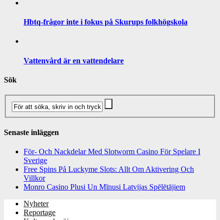
Hbtq-frågor inte i fokus på Skurups folkhögskola
Vattenvård är en vattendelare
Sök
Senaste inläggen
För- Och Nackdelar Med Slotworm Casino För Spelare I
Sverige
Free Spins På Luckyme Slots: Allt Om Aktivering Och
Villkor
Monro Casino Plusi Un Mīnusi Latvijas Spēlētājiem
Nyheter
Reportage