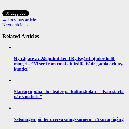
← Previous article
Next article →
Related Articles
Nya ägare av 24sju-butiken i Rydsgård bjuder in till
mingel – ”Vi ser fram emot att träffa både gamla och nya
kunder”
Skurup öppnar för teater på kulturskolan – “Kan starta
när som helst”
Satsningen på fler övervakningskameror i Skurup igång