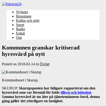
Nyheter
Reportage
Kultur och nöje
Sport
Radio
Enkät
Om
Kommunen granskar kritiserad
hyresvärd på nytt
Posted on
2018-02-14
in
Övrigt
Kommunhuset i Skurup.
SKURUP.
Skurupsposten har tidigare rapporterat om den
hyresvärd som var föremål för både
tillsyn och böteshot
.
Samma hyresvärd är nu åter på tjänstemännens bord, denna
gång gäller det ytterligare en fastighet.