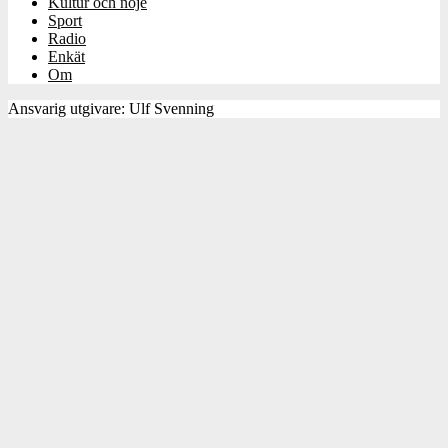
Kultur och nöje
Sport
Radio
Enkät
Om
Ansvarig utgivare: Ulf Svenning