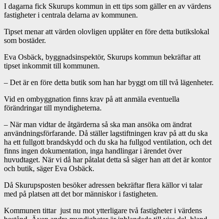
I dagarna fick Skurups kommun in ett tips som gäller en av värdens
fastigheter i centrala delarna av kommunen.
Tipset menar att värden olovligen upplåter en före detta butikslokal
som bostäder.
Eva Osbäck, byggnadsinspektör, Skurups kommun bekräftar att
tipset inkommit till kommunen.
– Det är en före detta butik som han har byggt om till två lägenheter.
Vid en ombyggnation finns krav på att anmäla eventuella
förändringar till myndigheterna.
– När man vidtar de åtgärderna så ska man ansöka om ändrat
användningsförfarande. Då ställer lagstiftningen krav på att du ska
ha ett fullgott brandskydd och du ska ha fullgod ventilation, och det
finns ingen dokumentation, inga handlingar i ärendet över
huvudtaget. När vi då har påtalat detta så säger han att det är kontor
och butik, säger Eva Osbäck.
Då Skurupsposten besöker adressen bekräftar flera källor vi talar
med på platsen att det bor människor i fastigheten.
Kommunen tittar just nu mot ytterligare två fastigheter i värdens