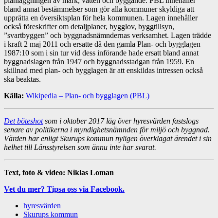
planläggningen av mark, vatten och byggande. PBL innehåller
bland annat bestämmelser som gör alla kommuner skyldiga att
upprätta en översiktsplan för hela kommunen. Lagen innehåller
också föreskrifter om detaljplaner, bygglov, byggtillsyn,
”svartbyggen” och byggnadsnämndernas verksamhet. Lagen trädde
i kraft 2 maj 2011 och ersatte då den gamla Plan- och bygglagen
1987:10 som i sin tur vid dess införande hade ersatt bland annat
byggnadslagen från 1947 och byggnadsstadgan från 1959. En
skillnad med plan- och bygglagen är att enskildas intressen också
ska beaktas.
Källa:
Wikipedia – Plan- och bygglagen (PBL)
Det böteshot
som i oktober 2017 låg över hyresvärden fastslogs
senare av politikerna i myndighetsnämnden för miljö och byggnad.
Värden har enligt Skurups kommun nyligen överklagat ärendet i sin
helhet till Länsstyrelsen som ännu inte har svarat.
Text, foto & video:
Niklas Loman
Vet du mer? Tipsa oss via Facebook.
hyresvärden
Skurups kommun