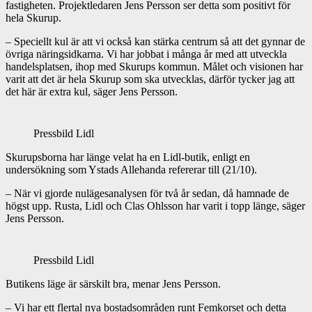
fastigheten. Projektledaren Jens Persson ser detta som positivt för
hela Skurup.
– Speciellt kul är att vi också kan stärka centrum så att det gynnar de
övriga näringsidkarna. Vi har jobbat i många år med att utveckla
handelsplatsen, ihop med Skurups kommun. Målet och visionen har
varit att det är hela Skurup som ska utvecklas, därför tycker jag att
det här är extra kul, säger Jens Persson.
Pressbild Lidl
Skurupsborna har länge velat ha en Lidl-butik, enligt en
undersökning som Ystads Allehanda refererar till (21/10).
– När vi gjorde nulägesanalysen för två år sedan, då hamnade de
högst upp. Rusta, Lidl och Clas Ohlsson har varit i topp länge, säger
Jens Persson.
Pressbild Lidl
Butikens läge är särskilt bra, menar Jens Persson.
– Vi har ett flertal nya bostadsområden runt Femkorset och detta