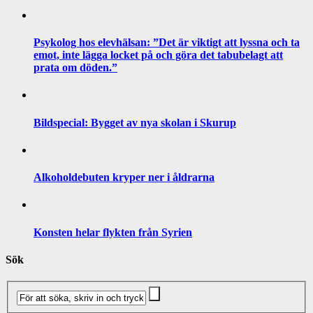
Psykolog hos elevhälsan: ”Det är viktigt att lyssna och ta
emot, inte lägga locket på och göra det tabubelagt att
prata om döden.”
Bildspecial: Bygget av nya skolan i Skurup
Alkoholdebuten kryper ner i åldrarna
Konsten helar flykten från Syrien
Sök