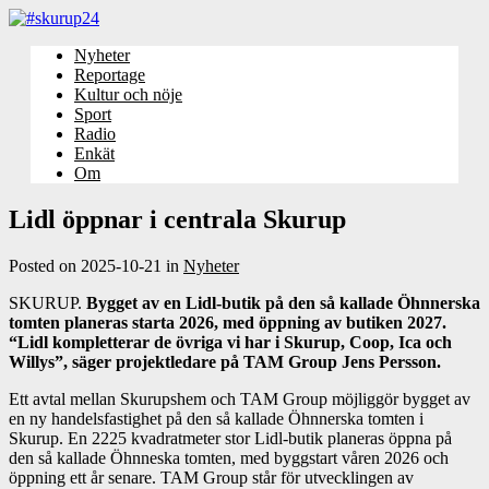
Nyheter
Reportage
Kultur och nöje
Sport
Radio
Enkät
Om
Lidl öppnar i centrala Skurup
Posted on
2025-10-21
in
Nyheter
SKURUP.
Bygget av en Lidl-butik på den så kallade Öhnnerska
tomten planeras starta 2026, med öppning av butiken 2027.
“Lidl kompletterar de övriga vi har i Skurup, Coop, Ica och
Willys”, säger projektledare på TAM Group Jens Persson.
Ett avtal mellan Skurupshem och TAM Group möjliggör bygget av
en ny handelsfastighet på den så kallade Öhnnerska tomten i
Skurup. En 2225 kvadratmeter stor Lidl-butik planeras öppna på
den så kallade Öhnneska tomten, med byggstart våren 2026 och
öppning ett år senare. TAM Group står för utvecklingen av