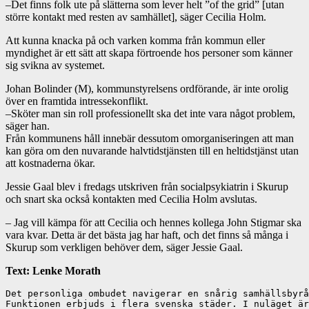
–Det finns folk ute på slätterna som lever helt ”of the grid” [utan
större kontakt med resten av samhället], säger Cecilia Holm.
Att kunna knacka på och varken komma från kommun eller
myndighet är ett sätt att skapa förtroende hos personer som känner
sig svikna av systemet.
Johan Bolinder (M), kommunstyrelsens ordförande, är inte orolig
över en framtida intressekonflikt.
–Sköter man sin roll professionellt ska det inte vara något problem,
säger han.
Från kommunens håll innebär dessutom omorganiseringen att man
kan göra om den nuvarande halvtidstjänsten till en heltidstjänst utan
att kostnaderna ökar.
Jessie Gaal blev i fredags utskriven från socialpsykiatrin i Skurup
och snart ska också kontakten med Cecilia Holm avslutas.
– Jag vill kämpa för att Cecilia och hennes kollega John Stigmar ska
vara kvar. Detta är det bästa jag har haft, och det finns så många i
Skurup som verkligen behöver dem, säger Jessie Gaal.
Text: Lenke Morath
Det personliga ombudet navigerar en snårig samhällsbyrå
Funktionen erbjuds i flera svenska städer. I nuläget är