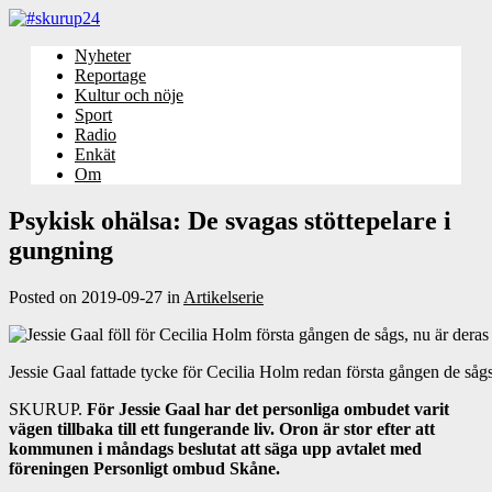
Nyheter
Reportage
Kultur och nöje
Sport
Radio
Enkät
Om
Psykisk ohälsa: De svagas stöttepelare i
gungning
Posted on
2019-09-27
in
Artikelserie
Jessie Gaal fattade tycke för Cecilia Holm redan första gången de såg
SKURUP.
För
Jessie Gaal har det personliga ombudet varit
vägen tillbaka till ett fungerande liv. Oron är stor efter att
kommunen i måndags beslutat att säga upp avtalet med
föreningen Personligt ombud Skåne.