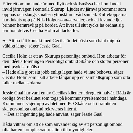
Efter ett omtumlande år med flytt och skilsmässa har hon landat
invid järnvägen i centrala Skurup. Ljudet av järnvägsbommar som
öppnas och stängs smälter rytmiskt in i vårt samtal. Kaffekopparna
har dukats upp på Nils Holgersson-servetter, och ett levande ljus
brinner hemtrevligt på bordet. Att livet till slut tycks ha ordnat sig
har hon delvis Cecilia Holm att tacka för.
¬– Att ha fått kontakt med Cecilia är det bästa som hänt mig på
väldigt länge, säger Jessie Gaal.
Cecilia Holm är ett av Skurups personliga ombud. Hon arbetar för
den idéella föreningen Personligt ombud Skåne och stöttar personer
med psykisk ohälsa.
– Hade alla gjort sitt jobb enligt lagen hade vi inte behövts, säger
Cecilia Holm som i sitt arbete fångar upp en samhällsgrupp som ofta
faller mellan stolarna.
Jessie Gaal har varit en av Cecilias klienter i drygt ett halvår. Båda är
oroliga över beslutet som togs på kommunstyrelsemötet i måndags.
Kommunen säger upp avtalet med PO Skåne och i framtiden
ska personliga ombud rekryteras internt.
¬–Det är ingenting jag hade använt, säger Jessie Gaal.
Båda vittnar om att de som använder sig av ett personligt ombud
ofta har en komplicerad relation till myndigheter.