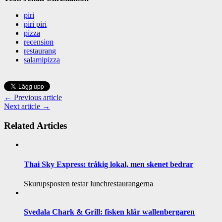
piri
piri piri
pizza
recension
restaurang
salamipizza
← Previous article
Next article →
Related Articles
Thai Sky Express: tråkig lokal, men skenet bedrar
Skurupsposten testar lunchrestaurangerna
Svedala Chark & Grill: fisken klår wallenbergaren