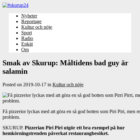
Nyheter
Reportage
Kultur och nöje
Sport
Radio
Enkät
Om
Smak av Skurup: Måltidens bad guy är
salamin
Posted on
2019-10-17
in
Kultur och nöje
Få pizzerior lyckas med att göra en så god botten som Piri Piri, men r
problem.
SKURUP.
Pizzerian Piri Piri utgör ett bra exempel på hur
hemkörningstrenden påverkat restaurangbesöket.