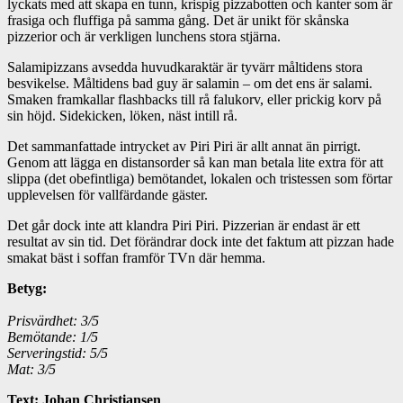
lyckats med att skapa en tunn, krispig pizzabotten och kanter som är
frasiga och fluffiga på samma gång. Det är unikt för skånska
pizzerior och är verkligen lunchens stora stjärna.
Salamipizzans avsedda huvudkaraktär är tyvärr måltidens stora
besvikelse. Måltidens bad guy är salamin – om det ens är salami.
Smaken framkallar flashbacks till rå falukorv, eller prickig korv på
sin höjd. Sidekicken, löken, näst intill rå.
Det sammanfattade intrycket av Piri Piri är allt annat än pirrigt.
Genom att lägga en distansorder så kan man betala lite extra för att
slippa (det obefintliga) bemötandet, lokalen och tristessen som förtar
upplevelsen för vallfärdande gäster.
Det går dock inte att klandra Piri Piri. Pizzerian är endast är ett
resultat av sin tid. Det förändrar dock inte det faktum att pizzan hade
smakat bäst i soffan framför TVn där hemma.
Betyg:
Prisvärdhet: 3/5
Bemötande: 1/5
Serveringstid: 5/5
Mat: 3/5
Text: Johan Christiansen