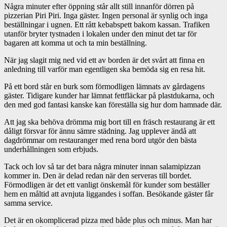
Några minuter efter öppning står allt still innanför dörren på
pizzerian Piri Piri. Inga gäster. Ingen personal är synlig och inga
beställningar i ugnen. Ett rått kebabspett bakom kassan. Trafiken
utanför bryter tystnaden i lokalen under den minut det tar för
bagaren att komma ut och ta min beställning.
När jag slagit mig ned vid ett av borden är det svårt att finna en
anledning till varför man egentligen ska bemöda sig en resa hit.
På ett bord står en burk som förmodligen lämnats av gårdagens
gäster. Tidigare kunder har lämnat fettfläckar på plastdukarna, och
den med god fantasi kanske kan föreställa sig hur dom hamnade där.
Att jag ska behöva drömma mig bort till en fräsch restaurang är ett
dåligt försvar för ännu sämre städning. Jag upplever ändå att
dagdrömmar om restauranger med rena bord utgör den bästa
underhållningen som erbjuds.
Tack och lov så tar det bara några minuter innan salamipizzan
kommer in. Den är delad redan när den serveras till bordet.
Förmodligen är det ett vanligt önskemål för kunder som beställer
hem en måltid att avnjuta liggandes i soffan. Besökande gäster får
samma service.
Det är en okomplicerad pizza med både plus och minus. Man har