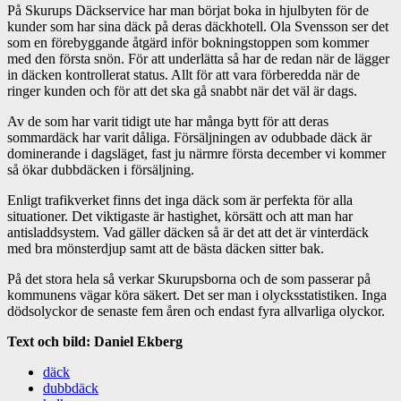
På Skurups Däckservice har man börjat boka in hjulbyten för de
kunder som har sina däck på deras däckhotell. Ola Svensson ser det
som en förebyggande åtgärd inför bokningstoppen som kommer
med den första snön. För att underlätta så har de redan när de lägger
in däcken kontrollerat status. Allt för att vara förberedda när de
ringer kunden och för att det ska gå snabbt när det väl är dags.
Av de som har varit tidigt ute har många bytt för att deras
sommardäck har varit dåliga. Försäljningen av odubbade däck är
dominerande i dagsläget, fast ju närmre första december vi kommer
så ökar dubbdäcken i försäljning.
Enligt trafikverket finns det inga däck som är perfekta för alla
situationer. Det viktigaste är hastighet, körsätt och att man har
antisladdsystem. Vad gäller däcken så är det att det är vinterdäck
med bra mönsterdjup samt att de bästa däcken sitter bak.
På det stora hela så verkar Skurupsborna och de som passerar på
kommunens vägar köra säkert. Det ser man i olycksstatistiken. Inga
dödsolyckor de senaste fem åren och endast fyra allvarliga olyckor.
Text och bild: Daniel Ekberg
däck
dubbdäck