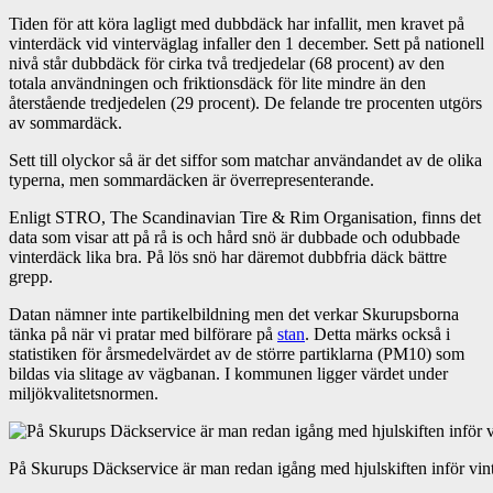
Tiden för att köra lagligt med dubbdäck har infallit, men kravet på
vinterdäck vid vinterväglag infaller den 1 december. Sett på nationell
nivå står dubbdäck för cirka två tredjedelar (68 procent) av den
totala användningen och friktionsdäck för lite mindre än den
återstående tredjedelen (29 procent). De felande tre procenten utgörs
av sommardäck.
Sett till olyckor så är det siffor som matchar användandet av de olika
typerna, men sommardäcken är överrepresenterande.
Enligt STRO, The Scandinavian Tire & Rim Organisation, finns det
data som visar att på rå is och hård snö är dubbade och odubbade
vinterdäck lika bra. På lös snö har däremot dubbfria däck bättre
grepp.
Datan nämner inte partikelbildning men det verkar Skurupsborna
tänka på när vi pratar med bilförare på
stan
. Detta märks också i
statistiken för årsmedelvärdet av de större partiklarna (PM10) som
bildas via slitage av vägbanan. I kommunen ligger värdet under
miljökvalitetsnormen.
På Skurups Däckservice är man redan igång med hjulskiften inför vin