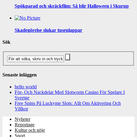
Spökparad och skräckfilm: Så blir Halloween i Skurup
Skadegörelse slukar tusenlappar
Sök
Senaste inläggen
hello world
För- Och Nackdelar Med Slotworm Casino För Spelare I
Sverige
Free Spins På Luckyme Slots: Allt Om Aktivering Och
Villkor
Nyheter
Reportage
Kultur och nöje
Sport