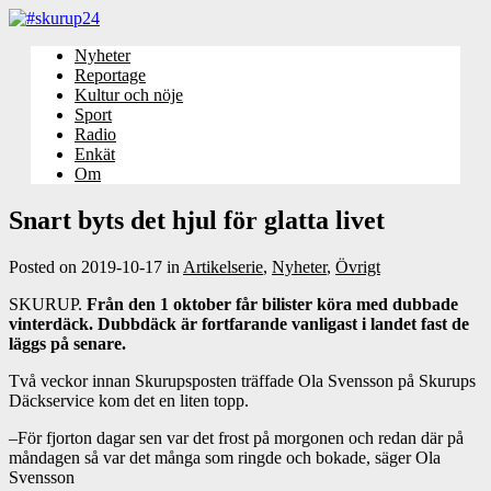
Nyheter
Reportage
Kultur och nöje
Sport
Radio
Enkät
Om
Snart byts det hjul för glatta livet
Posted on
2019-10-17
in
Artikelserie
,
Nyheter
,
Övrigt
SKURUP.
Från den 1 oktober får bilister köra med dubbade
vinterdäck. Dubbdäck är fortfarande vanligast i landet fast de
läggs på senare.
Två veckor innan Skurupsposten träffade Ola Svensson på Skurups
Däckservice kom det en liten topp.
–För fjorton dagar sen var det frost på morgonen och redan där på
måndagen så var det många som ringde och bokade, säger Ola
Svensson