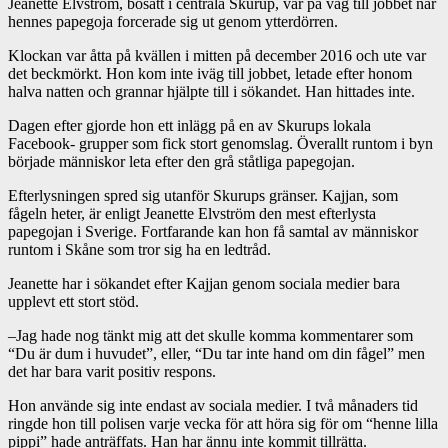
Jeanette Elvström, bosatt i centrala Skurup, var på väg till jobbet när
hennes papegoja forcerade sig ut genom ytterdörren.
Klockan var åtta på kvällen i mitten på december 2016 och ute var
det beckmörkt. Hon kom inte iväg till jobbet, letade efter honom
halva natten och grannar hjälpte till i sökandet. Han hittades inte.
Dagen efter gjorde hon ett inlägg på en av Skurups lokala
Facebook- grupper som fick stort genomslag. Överallt runtom i byn
började människor leta efter den grå ståtliga papegojan.
Efterlysningen spred sig utanför Skurups gränser. Kajjan, som
fågeln heter, är enligt Jeanette Elvström den mest efterlysta
papegojan i Sverige. Fortfarande kan hon få samtal av människor
runtom i Skåne som tror sig ha en ledtråd.
Jeanette har i sökandet efter Kajjan genom sociala medier bara
upplevt ett stort stöd.
–
Jag hade nog tänkt mig att det skulle komma kommentarer som
“Du är dum i huvudet”, eller, “Du tar inte hand om din fågel” men
det har bara varit positiv respons.
Hon använde sig inte endast av sociala medier. I två månaders tid
ringde hon till polisen varje vecka för att höra sig för om “henne lilla
pippi” hade anträffats. Han har ännu inte kommit tillrätta.