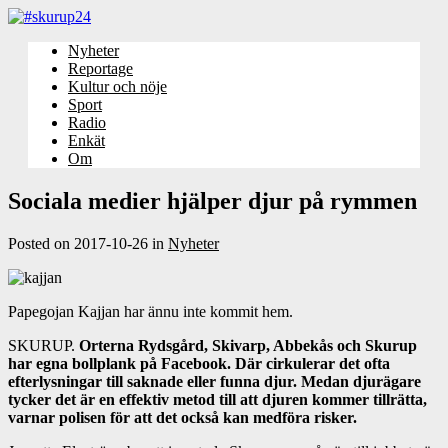
Nyheter
Reportage
Kultur och nöje
Sport
Radio
Enkät
Om
Sociala medier hjälper djur på rymmen
Posted on
2017-10-26
in
Nyheter
Papegojan Kajjan har ännu inte kommit hem.
SKURUP.
Orterna Rydsgård, Skivarp, Abbekås och Skurup
har egna bollplank på Facebook. Där cirkulerar det ofta
efterlysningar till saknade eller funna djur. Medan djurägare
tycker det är en effektiv metod till att djuren kommer tillrätta,
varnar polisen för att det också kan medföra risker.