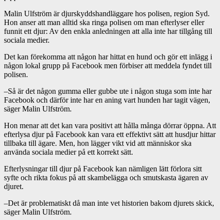
Malin Ulfström är djurskyddshandläggare hos polisen, region Syd.
Hon anser att man alltid ska ringa polisen om man efterlyser eller
funnit ett djur: Av den enkla anledningen att alla inte har tillgång till
sociala medier.
Det kan förekomma att någon har hittat en hund och gör ett inlägg i
någon lokal grupp på Facebook men förbiser att meddela fyndet till
polisen.
–
Så är det någon gumma eller gubbe ute i någon stuga som inte har
Facebook och därför inte har en aning vart hunden har tagit vägen,
säger Malin Ulfström.
Hon menar att det kan vara positivt att hålla många dörrar öppna. Att
efterlysa djur på Facebook kan vara ett effektivt sätt att husdjur hittar
tillbaka till ägare. Men, hon lägger vikt vid att människor ska
använda sociala medier på ett korrekt sätt.
Efterlysningar till djur på Facebook kan nämligen lätt förlora sitt
syfte och rikta fokus på att skambelägga och smutskasta ägaren av
djuret.
–
Det är problematiskt då man inte vet historien bakom djurets skick,
säger Malin Ulfström.