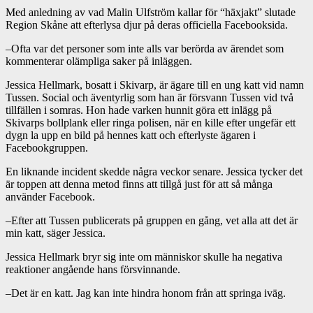
Med anledning av vad Malin Ulfström kallar för “häxjakt” slutade
Region Skåne att efterlysa djur på deras officiella Facebooksida.
–
Ofta var det personer som inte alls var berörda av ärendet som
kommenterar olämpliga saker på inläggen.
Jessica Hellmark, bosatt i Skivarp, är ägare till en ung katt vid namn
Tussen. Social och äventyrlig som han är försvann Tussen vid två
tillfällen i somras. Hon hade varken hunnit göra ett inlägg på
Skivarps bollplank eller ringa polisen, när en kille efter ungefär ett
dygn la upp en bild på hennes katt och efterlyste ägaren i
Facebookgruppen.
En liknande incident skedde några veckor senare. Jessica tycker det
är toppen att denna metod finns att tillgå just för att så många
använder Facebook.
–
Efter att Tussen publicerats på gruppen en gång, vet alla att det är
min katt, säger Jessica.
Jessica Hellmark bryr sig inte om människor skulle ha negativa
reaktioner angående hans försvinnande.
–
Det är en katt. Jag kan inte hindra honom från att springa iväg.