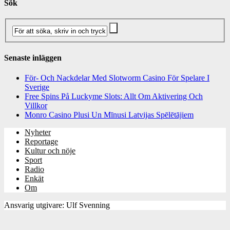
Sök
Senaste inläggen
För- Och Nackdelar Med Slotworm Casino För Spelare I
Sverige
Free Spins På Luckyme Slots: Allt Om Aktivering Och
Villkor
Monro Casino Plusi Un Mīnusi Latvijas Spēlētājiem
Nyheter
Reportage
Kultur och nöje
Sport
Radio
Enkät
Om
Ansvarig utgivare: Ulf Svenning