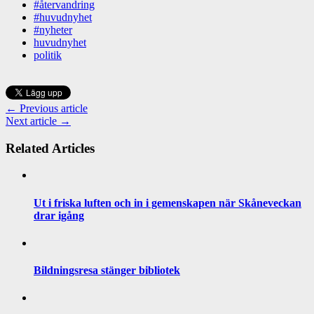
#återvandring
#huvudnyhet
#nyheter
huvudnyhet
politik
← Previous article
Next article →
Related Articles
Ut i friska luften och in i gemenskapen när Skåneveckan
drar igång
Bildningsresa stänger bibliotek