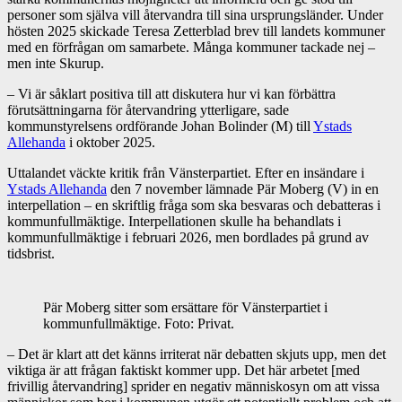
personer som själva vill återvandra till sina ursprungsländer. Under
hösten 2025 skickade Teresa Zetterblad brev till landets kommuner
med en förfrågan om samarbete. Många kommuner tackade nej –
men inte Skurup.
– Vi är såklart positiva till att diskutera hur vi kan förbättra
förutsättningarna för återvandring ytterligare, sade
kommunstyrelsens ordförande Johan Bolinder (M) till
Ystads
Allehanda
i oktober 2025.
Uttalandet väckte kritik från Vänsterpartiet. Efter en insändare i
Ystads Allehanda
den 7 november lämnade Pär Moberg (V) in en
interpellation – en skriftlig fråga som ska besvaras och debatteras i
kommunfullmäktige. Interpellationen skulle ha behandlats i
kommunfullmäktige i februari 2026, men bordlades på grund av
tidsbrist.
Pär Moberg sitter som ersättare för Vänsterpartiet i
kommunfullmäktige. Foto: Privat.
– Det är klart att det känns irriterat när debatten skjuts upp, men det
viktiga är att frågan faktiskt kommer upp. Det här arbetet [med
frivillig återvandring] sprider en negativ människosyn om att vissa