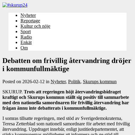
Nyheter
Reportage
Kultur och nöje
Sport
Radio
Enkät
Om
Debatten om frivillig återvandring dröjer
i kommunfullmäktige
Posted on
2026-02-12
in
Nyheter
,
Politik
,
Skurups kommun
SKURUP.
Trots att regeringen höjt återvandringsbidraget
kraftigt och Skurups kommun ställt sig positiv till sammarbete
med den nationella samordnaren för frivillig återvandring har
frågan ännu inte debatterats i kommunfullmäktige.
I somras tillsatte regeringen, med stöd av Sverigedemokraterna,
Teresa Zetterblad som nationell samordnare för arbetet med frivillig
återvandring. Uppdraget innebär, enligt justitiedepartementet, att
stärka kommunernas möjligheter att informera och ge stöd till