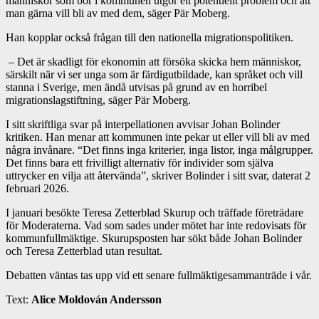
människor som bor i kommunen utgör ett potentiellt problem och att
man gärna vill bli av med dem, säger Pär Moberg.
Han kopplar också frågan till den nationella migrationspolitiken.
– Det är skadligt för ekonomin att försöka skicka hem människor,
särskilt när vi ser unga som är färdigutbildade, kan språket och vill
stanna i Sverige, men ändå utvisas på grund av en horribel
migrationslagstiftning, säger Pär Moberg.
I sitt skriftliga svar på interpellationen avvisar Johan Bolinder
kritiken. Han menar att kommunen inte pekar ut eller vill bli av med
några invånare. “Det finns inga kriterier, inga listor, inga målgrupper.
Det finns bara ett frivilligt alternativ för individer som själva
uttrycker en vilja att återvända”, skriver Bolinder i sitt svar, daterat 2
februari 2026.
I januari besökte Teresa Zetterblad Skurup och träffade företrädare
för Moderaterna. Vad som sades under mötet har inte redovisats för
kommunfullmäktige. Skurupsposten har sökt både Johan Bolinder
och Teresa Zetterblad utan resultat.
Debatten väntas tas upp vid ett senare fullmäktigesammanträde i vår.
Text:
Alice Moldován Andersson