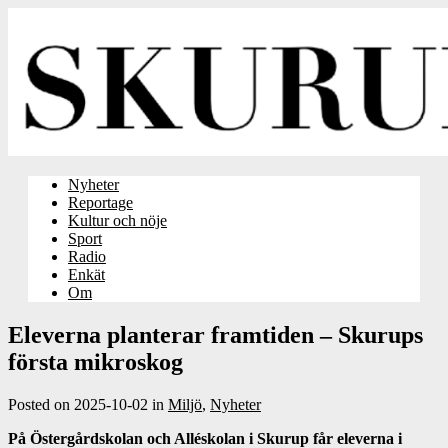
Nyheter
Reportage
Kultur och nöje
Sport
Radio
Enkät
Om
Eleverna planterar framtiden – Skurups
första mikroskog
Posted on
2025-10-02
in
Miljö
,
Nyheter
På Östergårdskolan och Alléskolan i Skurup får eleverna i