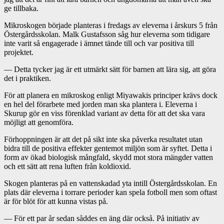
ge tillbaka.
Mikroskogen började planteras i fredags av eleverna i årskurs 5 från
Östergårdsskolan. Malk Gustafsson såg hur eleverna som tidigare
inte varit så engagerade i ämnet tände till och var positiva till
projektet.
— Detta tycker jag är ett utmärkt sätt för barnen att lära sig, att göra
det i praktiken.
För att planera en mikroskog enligt Miyawakis principer krävs dock
en hel del förarbete med jorden man ska plantera i. Eleverna i
Skurup gör en viss förenklad variant av detta för att det ska vara
möjligt att genomföra.
Förhoppningen är att det på sikt inte ska påverka resultatet utan
bidra till de positiva effekter gentemot miljön som är syftet. Detta i
form av ökad biologisk mångfald, skydd mot stora mängder vatten
och ett sätt att rena luften från koldioxid.
Skogen planteras på en vattenskadad yta intill Östergårdsskolan. En
plats där eleverna i torrare perioder kan spela fotboll men som oftast
är för blöt för att kunna vistas på.
— För ett par år sedan såddes en äng där också. På initiativ av