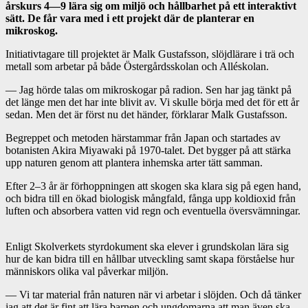
årskurs 4—9 lära sig om miljö och hållbarhet på ett interaktivt
sätt. De får vara med i ett projekt där de planterar en
mikroskog.
Initiativtagare till projektet är Malk Gustafsson, slöjdlärare i trä och
metall som arbetar på både Östergårdsskolan och Alléskolan.
— Jag hörde talas om mikroskogar på radion. Sen har jag tänkt på
det länge men det har inte blivit av. Vi skulle börja med det för ett år
sedan. Men det är först nu det händer, förklarar Malk Gustafsson.
Begreppet och metoden härstammar från Japan och startades av
botanisten Akira Miyawaki på 1970-talet. Det bygger på att stärka
upp naturen genom att plantera inhemska arter tätt samman.
Efter 2–3 år är förhoppningen att skogen ska klara sig på egen hand,
och bidra till en ökad biologisk mångfald, fånga upp koldioxid från
luften och absorbera vatten vid regn och eventuella översvämningar.
Enligt Skolverkets styrdokument ska elever i grundskolan lära sig
hur de kan bidra till en hållbar utveckling samt skapa förståelse hur
människors olika val påverkar miljön.
— Vi tar material från naturen när vi arbetar i slöjden. Och då tänker
jag att det är fint att lära barnen och ungdomarna att man även ska