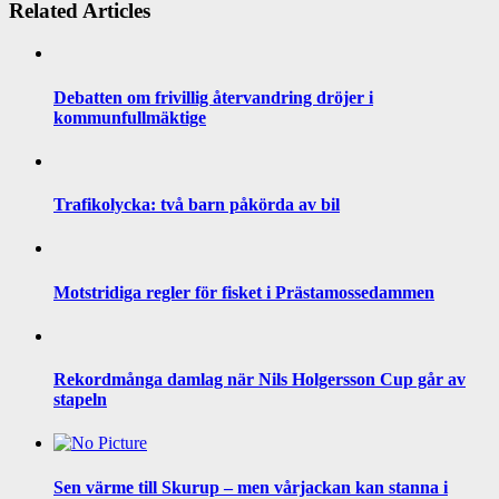
Related Articles
Debatten om frivillig återvandring dröjer i
kommunfullmäktige
Trafikolycka: två barn påkörda av bil
Motstridiga regler för fisket i Prästamossedammen
Rekordmånga damlag när Nils Holgersson Cup går av
stapeln
Sen värme till Skurup – men vårjackan kan stanna i