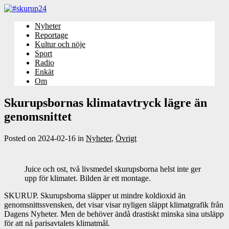
Nyheter
Reportage
Kultur och nöje
Sport
Radio
Enkät
Om
Skurupsbornas klimatavtryck lägre än
genomsnittet
Posted on
2024-02-16
in
Nyheter
,
Övrigt
Juice och ost, två livsmedel skurupsborna helst inte ger
upp för klimatet. Bilden är ett montage.
SKURUP. Skurupsborna släpper ut mindre koldioxid än
genomsnittssvensken, det visar visar nyligen släppt klimatgrafik från
Dagens Nyheter. Men de behöver ändå drastiskt minska sina utsläpp
för att nå parisavtalets klimatmål.