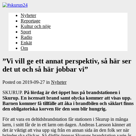
Nyheter
Reportage
Kultur och nöje
Sport
Radio
Enkät
Om
”Vi vill ge ett annat perspektiv, så här ser
det ut och så här jobbar vi”
Posted on
2019-09-27
in
Nyheter
SKURUP.
På lördag är det öppet hus på brandstationen i
Skurup. En iscensatt brand samt olycka kommer att visas upp.
Barnen kommer få tillfälle att åka i brandbilen och såklart finns
den obligatoriska korven för den som blir hungrig.
För att vara en deltidsbrandstation får stationen i Skurup in många
larm, i snitt får de in ett larm om dagen. Andreas Larsson känner att
det är viktigt att visa upp sig från en annan sida än den folk ser när
bränder ska släckas. Så därför öppnar Skurups brandstation varje år,