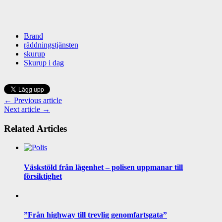
Brand
räddningstjänsten
skurup
Skurup i dag
← Previous article
Next article →
Related Articles
Väskstöld från lägenhet – polisen uppmanar till
försiktighet
”Från highway till trevlig genomfartsgata”