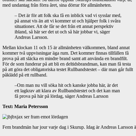
med undantag från förra året, sina dörrar för allmänheten.
– Det är för att folk ska få en inblick vad vi sysslar med,
på annat vis än att vi kommer ut och hjälper folk i svåra
situationer. Att de får se det från ett annat perspektiv
ibland, så här ser det ut och så här jobbar vi, säger
Andreas Larsson.
Mellan klockan 11 och 15 är allmänheten välkommen, bland annat
kommer två uppvisningar äga rum. Det kommer finnas tillfällen få
prova på att släcka en mindre brand samt att använda en brandfilt.
För de som funderar på att bli en deltidsbrandman, kan man få testa
på att göra det obligatoriska testet Rullbandstestet – där man går fullt
påklädd på ett rullband.
–Om man nu vill söka hit och kanske jobba här, är det
ett lagkrav att klara av Rullbandstestet och det kan man
få prova på här på lördag, säger Andreas Larsson
Text: Maria Petersson
Fem brandmän har jour varje dag i Skurup. Idag är Andreas Larsson