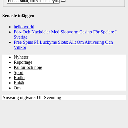
Senaste inläggen
hello world
För- Och Nackdelar Med Slotworm Casino För Spelare I
Sverige
Free Spins På Luckyme Slots: Allt Om Aktivering Och
Villkor
Nyheter
Reportage
Kultur och nöje
Sport
Radio
Enkät
Om
Ansvarig utgivare: Ulf Svenning