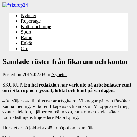
Nyheter
Reportage
Kultur och nöje
Sport
Radio
Enkät
Om
Samlade röster från fikarum och kontor
Posted on
2015-02-03
in
Nyheter
SKURUP.
En hel redaktion har varit ute på arbetsplatser runt
om i Skurup och lyssnat, luktat och känt på vardagen.
– Vi säljer oss, till diverse arbetsgivare. Vi knegar på, och försöker
känna mening. Vi tar en fikapaus och andas ut. Vi öppnar ett mejl,
svarar i telefon, hjälper en människa, ramar in en tavla, säger
journalistlinjens linjeledare Maja Ljung.
Hur det är på jobbet avslöjar något om samhället.