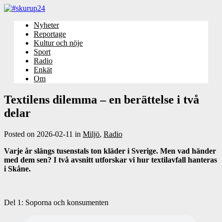
Nyheter
Reportage
Kultur och nöje
Sport
Radio
Enkät
Om
Textilens dilemma – en berättelse i två
delar
Posted on
2026-02-11
in
Miljö
,
Radio
Varje år slängs tusenstals ton kläder i Sverige. Men vad händer
med dem sen? I två avsnitt utforskar vi hur textilavfall hanteras
i Skåne.
Del 1: Soporna och konsumenten